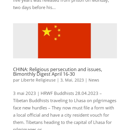
five years was released from prison on Monday,
two days before his...
CHINA: Religious persecution and issues,
Bimonthly Digest April 16-30
par
Liberte Religieuse
|
3, Mai, 2023
|
News
3 mai 2023 | HRWF Buddhists 28.04.2023 –
Tibetan Buddhists traveling to Lhasa on pilgrimages
face new hurdles – They now must file a form with
a local official and have a city resident vouch for
them. Tibetans heading to the capital of Lhasa for
pilgrimages or...