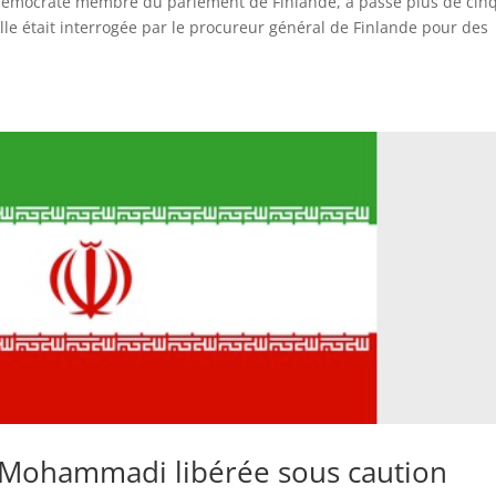
 démocrate membre du parlement de Finlande, a passé plus de cin
lle était interrogée par le procureur général de Finlande pour des
y Mohammadi libérée sous caution