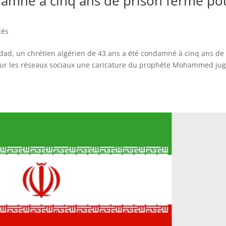
ndamné à cinq ans de prison ferme po
tés
dad, un chrétien algérien de 43 ans a été condamné à cinq ans de
é sur les réseaux sociaux une caricature du prophète Mohammed ju