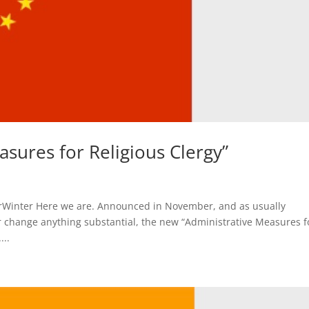
asures for Religious Clergy”
erWinter Here we are. Announced in November, and as usually
r change anything substantial, the new “Administrative Measures f
...