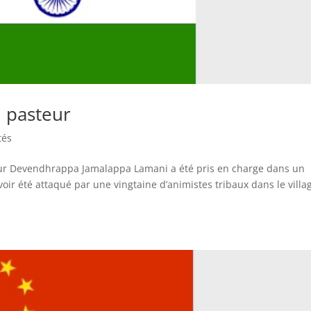
n pasteur
tés
eur Devendhrappa Jamalappa Lamani a été pris en charge dans un
voir été attaqué par une vingtaine d’animistes tribaux dans le villa