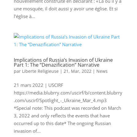
nouvellement construite en déclarant : « Là où il y a
une mosquée, il doit aussi y avoir une église. Et si
l’église à...
Implications of Russia’s Invasion of Ukraine
Part 1: The “Denazification” Narrative
par
Liberte Religieuse
|
21, Mar, 2022
|
News
21 mars 2022 | USCIRF
https://media.blubrry.com/uscirf/b/content.blubrry
.com/uscirf/Spotlight_-_Ukraine_Mar_4.mp3
*Special note: This podcast was recorded on March
3, 2022 and only reflects the events that have
occurred up to this date* The ongoing Russian
invasion of...