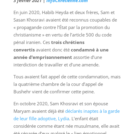
3 février 2021 |
InfoChretienne.com
E
n juin 2020, Habib Heyda et deux frères, Sam et
Sasan Khosravi avaient été reconnus coupables de
« propagande contre l’État par la promotion du
christianisme » en vertu de l’article 500 du code
pénal iranien. Ces
trois chrétiens
convertis
avaient donc été
condamné à une
année d’emprisonnement
assortie d’une
interdiction de travailler et d’une amende.
Tous avaient fait appel de cette condamnation, mais
la quatrième chambre de la cour d’appel de
Bushehr vient de confirmer cette peine.
En octobre 2020, Sam Khosravi et son épouse
Maryam avaient déjà été
déclarés inaptes à la garde
de leur fille adoptive, Lydia
. L’enfant était
considérée comme étant née musulmane, elle avait
été séparée d’eux malgré le « lien émotionnel