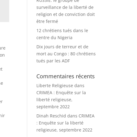
RUSSIE: le groupe de
surveillance de la liberté de
religion et de conviction doit
être fermé
12 chrétiens tués dans le
centre du Nigeria
Dix jours de terreur et de
ure
mort au Congo : 80 chrétiens
ion
tués par les ADF
et
Commentaires récents
ne
Liberte Religieuse
dans
CRIMEA : Enquête sur la
liberté religieuse,
er
septembre 2022
nir
Dinah Reschid
dans
CRIMEA
: Enquête sur la liberté
religieuse, septembre 2022