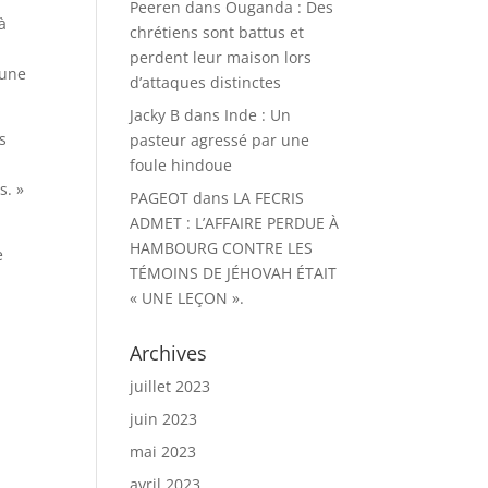
Peeren
dans
Ouganda : Des
à
chrétiens sont battus et
perdent leur maison lors
’une
d’attaques distinctes
Jacky B
dans
Inde : Un
s
pasteur agressé par une
foule hindoue
s. »
PAGEOT
dans
LA FECRIS
ADMET : L’AFFAIRE PERDUE À
HAMBOURG CONTRE LES
e
TÉMOINS DE JÉHOVAH ÉTAIT
« UNE LEÇON ».
Archives
juillet 2023
juin 2023
mai 2023
avril 2023