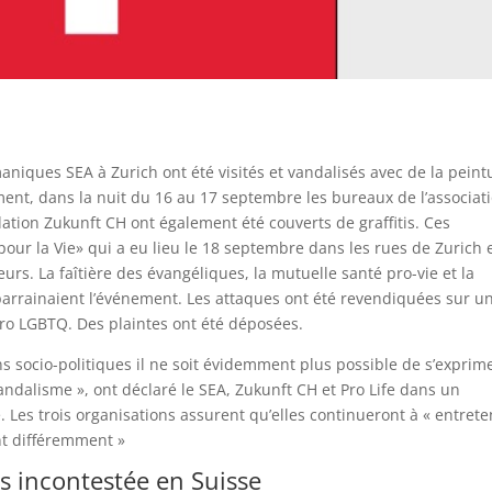
aniques SEA à Zurich ont été visités et vandalisés avec de la peint
ment, dans la nuit du 16 au 17 septembre les bureaux de l’associat
ation Zukunft CH ont également été couverts de graffitis. Ces
ur la Vie» qui a eu lieu le 18 septembre dans les rues de Zurich 
rs. La faîtière des évangéliques, la mutuelle santé pro-vie et la
parrainaient l’événement. Les attaques ont été revendiquées sur u
o LGBTQ. Des plaintes ont été déposées.
ns socio-politiques il ne soit évidemment plus possible de s’exprim
vandalisme », ont déclaré le SEA, Zukunft CH et Pro Life dans un
s trois organisations assurent qu’elles continueront à « entrete
nt différemment »
as incontestée en Suisse