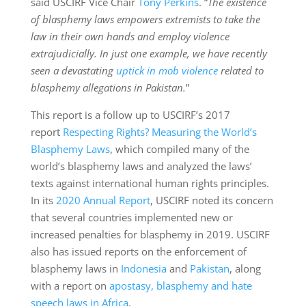
said USCIRF Vice Chair
Tony Perkins
. “
The existence
of blasphemy laws empowers extremists to take the
law in their own hands and employ violence
extrajudicially. In just one example, we have recently
seen a devastating
uptick in mob violence
related to
blasphemy allegations in Pakistan.
”
This report is a follow up to USCIRF’s 2017
report
Respecting Rights? Measuring the World’s
Blasphemy Laws
, which compiled many of the
world’s blasphemy laws and analyzed the laws’
texts against international human rights principles.
In its
2020 Annual Report
, USCIRF noted its concern
that several countries implemented new or
increased penalties for blasphemy in 2019. USCIRF
also has issued reports on the enforcement of
blasphemy laws in
Indonesia
and
Pakistan
, along
with a report on
apostasy, blasphemy and hate
speech laws in Africa
.