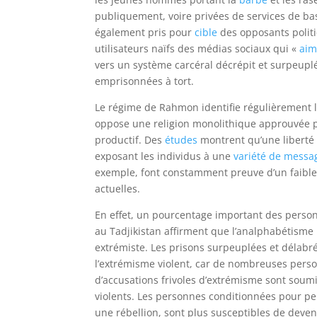
publiquement, voire privées de services de b
également pris pour
cible
des opposants politi
utilisateurs naïfs des médias sociaux qui «
aim
vers un système carcéral décrépit et surpeupl
emprisonnées à tort.
Le régime de Rahmon identifie régulièrement l’
oppose une religion monolithique approuvée par
productif. Des
études
montrent qu’une liberté 
exposant les individus à une
variété de messa
exemple, font constamment preuve d’un faible
actuelles.
En effet, un pourcentage important des personn
au Tadjikistan affirment que l’analphabétisme 
extrémiste. Les prisons surpeuplées et délab
l’extrémisme violent, car de nombreuses pers
d’accusations frivoles d’extrémisme sont soum
violents. Les personnes conditionnées pour pe
une rébellion, sont plus susceptibles de deveni