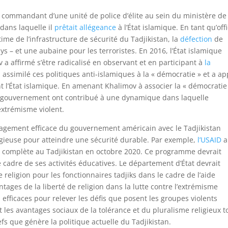
commandant d’une unité de police d’élite au sein du ministère de
 dans laquelle il
prêtait allégeance
à l’État islamique. En tant qu’offi
me de l’infrastructure de sécurité du Tadjikistan, la
défection
de
s – et une aubaine pour les terroristes. En 2016, l’État islamique
v a affirmé s’être radicalisé en observant et en participant à
la
 a assimilé ces politiques anti-islamiques à la « démocratie » et a a
nt l’État islamique. En amenant Khalimov à associer la « démocratie
s du gouvernement ont contribué à une dynamique dans laquelle
’extrémisme violent.
agement efficace du gouvernement américain avec le Tadjikistan
eligieuse pour atteindre une sécurité durable. Par exemple,
l’USAID
a
 complète au Tadjikistan en octobre 2020. Ce programme devrait
le cadre de ses activités éducatives. Le département d’État devrait
 religion pour les fonctionnaires tadjiks dans le cadre de l’aide
ntages de la liberté de religion dans la lutte contre l’extrémisme
 efficaces pour relever les défis que posent les groupes violents
les avantages sociaux de la tolérance et du pluralisme religieux t
fs que génère la politique actuelle du Tadjikistan.