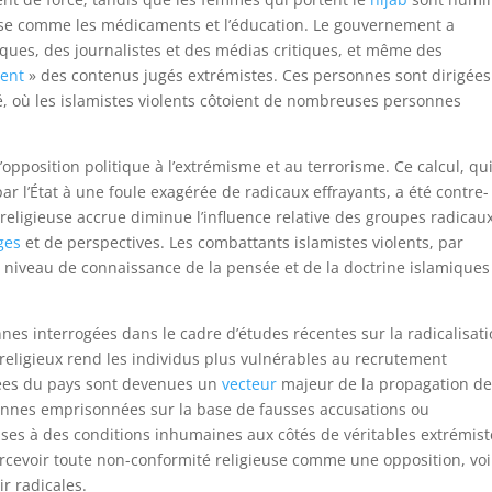
ase comme les médicaments et l’éducation. Le gouvernement a
ques, des journalistes et des médias critiques, et même des
ent
» des contenus jugés extrémistes. Ces personnes sont dirigées
é, où les islamistes violents côtoient de nombreuses personnes
opposition politique à l’extrémisme et au terrorisme. Ce calcul, qu
 l’État à une foule exagérée de radicaux effrayants, a été contre-
religieuse accrue diminue l’influence relative des groupes radicau
ges
et de perspectives. Les combattants islamistes violents, par
 niveau de connaissance de la pensée et de la doctrine islamiques
es interrogées dans le cadre d’études récentes sur la radicalisat
religieux rend les individus plus vulnérables au recrutement
rées du pays sont devenues un
vecteur
majeur de la propagation d
onnes emprisonnées sur la base de fausses accusations ou
ises à des conditions inhumaines aux côtés de véritables extrémist
rcevoir toute non-conformité religieuse comme une opposition, voi
r radicales.