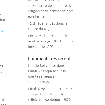
RUSSIE: le groupe de
surveillance de la liberté de
religion et de conviction doit
a,
être fermé
tion
12 chrétiens tués dans le
centre du Nigeria
ns
Dix jours de terreur et de
mort au Congo : 80 chrétiens
tués par les ADF
en
Commentaires récents
Liberte Religieuse
dans
ms
CRIMEA : Enquête sur la
nt
liberté religieuse,
septembre 2022
Dinah Reschid
dans
CRIMEA
: Enquête sur la liberté
ent
religieuse, septembre 2022
iées