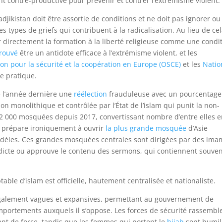
nt contre-productive pour prévenir et contrer l’extrémisme violent.
djikistan doit être assortie de conditions et ne doit pas ignorer ou
es types de griefs qui contribuent à la radicalisation. Au lieu de cel
r directement la formation à la liberté religieuse comme une condi
trouvé
être un antidote efficace à l’extrémisme violent, et les
on pour la sécurité et la coopération en Europe (OSCE)
et les
Natio
 pratique.
 l’année dernière une
réélection
frauduleuse avec un pourcentage
n monolithique et contrôlée par l’État de l’islam qui punit la non-
2 000 mosquées depuis 2017, convertissant nombre d’entre elles 
e prépare ironiquement à ouvrir
la plus grande mosquée
d’Asie
 fidèles. Ces grandes mosquées centrales sont dirigées par des ima
dicte ou approuve le contenu des sermons, qui contiennent souve
table d’islam est officielle, hautement centralisée et nationaliste.
 également vagues et expansives, permettant au gouvernement de
omportements auxquels il s’oppose. Les forces de sécurité rassembl
ent de force, tandis que les femmes qui portent le
hijab
sont humil