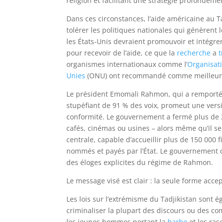
religion et facilitant une stratégie profondéme
Dans ces circonstances, l’aide américaine au Ta
tolérer les politiques nationales qui génèrent l
les États-Unis devraient promouvoir et intégre
pour recevoir de l’aide, ce que la
recherche
a
organismes internationaux comme l’
Organisati
Unies
(ONU) ont recommandé comme meilleure
Le président Emomali Rahmon, qui a remporté
stupéfiant de 91 % des voix, promeut une versio
conformité. Le gouvernement a fermé plus de 
cafés, cinémas ou usines – alors même qu’il s
centrale, capable d’accueillir plus de 150 000
nommés et payés par l’État. Le gouvernement 
des éloges explicites du régime de Rahmon.
Le message visé est clair : la seule forme accep
Les lois sur l’extrémisme du Tadjikistan sont
criminaliser la plupart des discours ou des c
les jeunes hommes portant la
barbe
et les ras