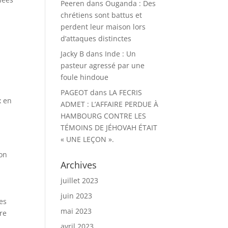
Peeren
dans
Ouganda : Des
chrétiens sont battus et
perdent leur maison lors
d’attaques distinctes
Jacky B
dans
Inde : Un
pasteur agressé par une
i
foule hindoue
PAGEOT
dans
LA FECRIS
x en
ADMET : L’AFFAIRE PERDUE À
HAMBOURG CONTRE LES
TÉMOINS DE JÉHOVAH ÉTAIT
« UNE LEÇON ».
ion
Archives
e
juillet 2023
juin 2023
es
mai 2023
re
avril 2023