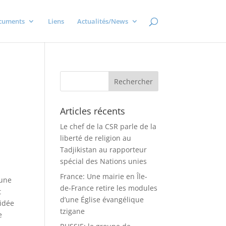
cuments
Liens
Actualités/News
Articles récents
Le chef de la CSR parle de la
liberté de religion au
Tadjikistan au rapporteur
spécial des Nations unies
France: Une mairie en Île-
 une
de-France retire les modules
t
d’une Église évangélique
’idée
tzigane
e