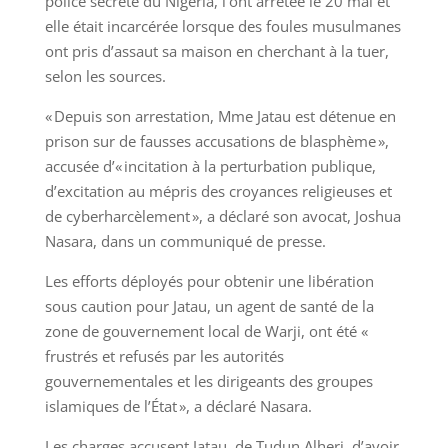
police secrète du Nigeria, l’ont arrêtée le 20 mai et
elle était incarcérée lorsque des foules musulmanes
ont pris d’assaut sa maison en cherchant à la tuer,
selon les sources.
« Depuis son arrestation, Mme Jatau est détenue en
prison sur de fausses accusations de blasphème »,
accusée d’« incitation à la perturbation publique,
d’excitation au mépris des croyances religieuses et
de cyberharcèlement », a déclaré son avocat, Joshua
Nasara, dans un communiqué de presse.
Les efforts déployés pour obtenir une libération
sous caution pour Jatau, un agent de santé de la
zone de gouvernement local de Warji, ont été «
frustrés et refusés par les autorités
gouvernementales et les dirigeants des groupes
islamiques de l’État », a déclaré Nasara.
Les charges accusent Jatau, de Tudun Alheri, d’avoir