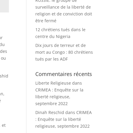
RUSSIE: le groupe de
surveillance de la liberté de
religion et de conviction doit
être fermé
12 chrétiens tués dans le
centre du Nigeria
ur
 du
Dix jours de terreur et de
 des
mort au Congo : 80 chrétiens
n ou
tués par les ADF
Commentaires récents
ashid
Liberte Religieuse
dans
CRIMEA : Enquête sur la
an,
liberté religieuse,
é
septembre 2022
Dinah Reschid
dans
CRIMEA
: Enquête sur la liberté
 et
religieuse, septembre 2022