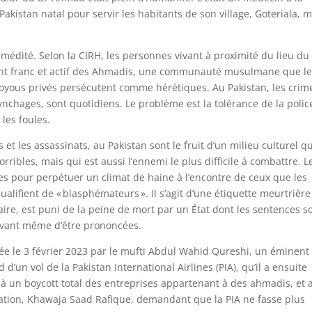
Pakistan natal pour servir les habitants de son village, Goteriala,
médité. Selon la CIRH, les personnes vivant à proximité du lieu du
ant franc et actif des Ahmadis, une communauté musulmane que l
yous privés persécutent comme hérétiques. Au Pakistan, les crim
lynchages, sont quotidiens. Le problème est la tolérance de la polic
 les foules.
et les assassinats, au Pakistan sont le fruit d’un milieu culturel qu
ribles, mais qui est aussi l’ennemi le plus difficile à combattre. L
es pour perpétuer un climat de haine à l’encontre de ceux que les
lifient de « blasphémateurs ». Il s’agit d’une étiquette meurtrière
ire, est puni de la peine de mort par un État dont les sentences s
avant même d’être prononcées.
ée le 3 février 2023 par le mufti Abdul Wahid Qureshi, un éminent
’un vol de la Pakistan International Airlines (PIA), qu’il a ensuite
 à un boycott total des entreprises appartenant à des ahmadis, et 
viation, Khawaja Saad Rafique, demandant que la PIA ne fasse plus