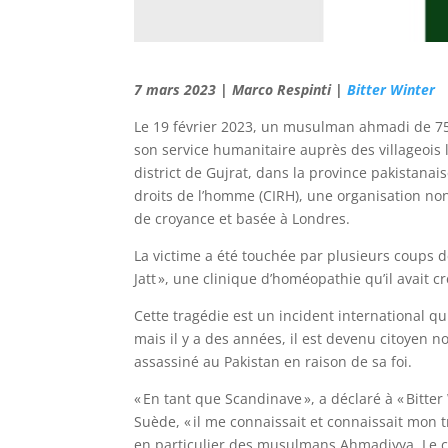
7 mars 2023 | Marco Respinti |
Bitter Winter
Le 19 février 2023, un musulman ahmadi de 75
son service humanitaire auprès des villageois l
district de Gujrat, dans la province pakistanai
droits de l’homme (CIRH), une organisation non
de croyance et basée à Londres.
La victime a été touchée par plusieurs coups de 
Jatt », une clinique d’homéopathie qu’il avait c
Cette tragédie est un incident international q
mais il y a des années, il est devenu citoyen 
assassiné au Pakistan en raison de sa foi.
« En tant que Scandinave », a déclaré à « Bitter
Suède, « il me connaissait et connaissait mon 
en particulier des musulmans Ahmadiyya. Le c