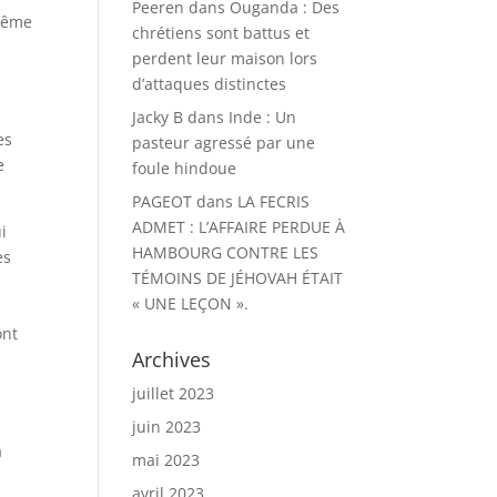
Peeren
dans
Ouganda : Des
 même
chrétiens sont battus et
perdent leur maison lors
d’attaques distinctes
e
Jacky B
dans
Inde : Un
es
pasteur agressé par une
e
foule hindoue
PAGEOT
dans
LA FECRIS
ADMET : L’AFFAIRE PERDUE À
i
HAMBOURG CONTRE LES
es
TÉMOINS DE JÉHOVAH ÉTAIT
« UNE LEÇON ».
ont
Archives
juillet 2023
juin 2023
a
mai 2023
avril 2023