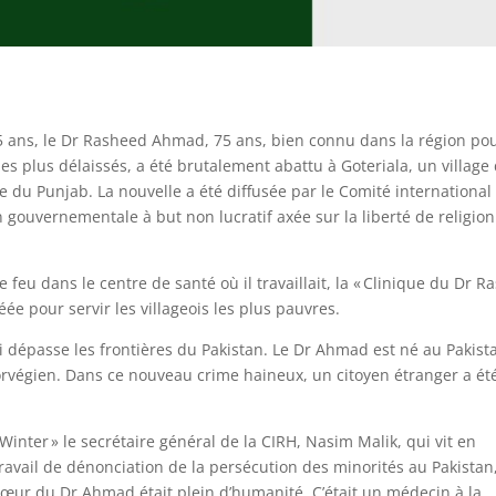
 ans, le Dr Rasheed Ahmad, 75 ans, bien connu dans la région po
es plus délaissés, a été brutalement abattu à Goteriala, un village
se du Punjab. La nouvelle a été diffusée par le Comité international
 gouvernementale à but non lucratif axée sur la liberté de religio
feu dans le centre de santé où il travaillait, la « Clinique du Dr R
réée pour servir les villageois les plus pauvres.
ui dépasse les frontières du Pakistan. Le Dr Ahmad est né au Pakist
norvégien. Dans ce nouveau crime haineux, un citoyen étranger a ét
 Winter » le secrétaire général de la CIRH, Nasim Malik, qui vit en
travail de dénonciation de la persécution des minorités au Pakistan,
œur du Dr Ahmad était plein d’humanité. C’était un médecin à la