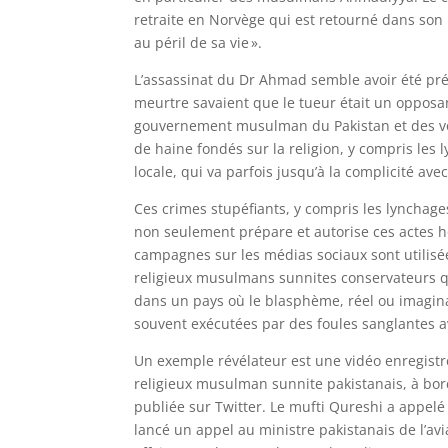
retraite en Norvège qui est retourné dans son 
au péril de sa vie ».
L’assassinat du Dr Ahmad semble avoir été pré
meurtre savaient que le tueur était un oppos
gouvernement musulman du Pakistan et des vo
de haine fondés sur la religion, y compris les 
locale, qui va parfois jusqu’à la complicité avec
Ces crimes stupéfiants, y compris les lynchages 
non seulement prépare et autorise ces actes hor
campagnes sur les médias sociaux sont utilisé
religieux musulmans sunnites conservateurs qua
dans un pays où le blasphème, réel ou imagina
souvent exécutées par des foules sanglantes 
Un exemple révélateur est une vidéo enregistr
religieux musulman sunnite pakistanais, à bord d
publiée sur Twitter. Le mufti Qureshi a appelé
lancé un appel au ministre pakistanais de l’a