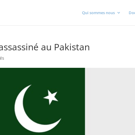
Qui sommes nous
Do
ssassiné au Pakistan
tés