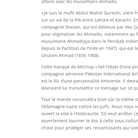
affaire avec les musulmans ahmadis.
« Je suis le mufti Abdul Wahid Qureshi, votre fr
sur un vol de la PIA entre Lahore et Karachi. 
compagnie Shezan, qui est détenue par des Qadi
pour stigmatiser les Ahmadis, notamment au Pa
musulmane Ahmadiyya dans le Pendjab indien (l
depuis la Partition de l’Inde en 1947), qui es
Ghulam Ahmad (1835-1908).
Cette marque de ketchup « fait l’objet d’une pr
compagnie aérienne Pakistan International Airli
est le fils d’une personnalité éminente. Il dev
devraient lui transmettre ce message sur ce qu
Tout le monde reconnaîtra bien sûr la même st
l’Allemagne nazie contre les Juifs. Nous nous
ouvert la voie à l’Holocauste. S’il veut arrêter
ouvertement tourner le dos à cette sous-cultu
chose pour protéger ses ressortissants qui son