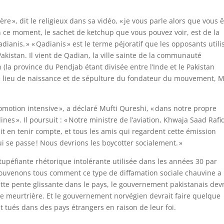
ère », dit le religieux dans sa vidéo, « je vous parle alors que vous 
En ce moment, le sachet de ketchup que vous pouvez voir, est de la
anis. » « Qadianis » est le terme péjoratif que les opposants utili
kistan. Il vient de Qadian, la ville sainte de la communauté
a province du Pendjab étant divisée entre l’Inde et le Pakistan
t le lieu de naissance et de sépulture du fondateur du mouvement, M
omotion intensive », a déclaré Mufti Qureshi, « dans notre propre
nes ». Il poursuit : « Notre ministre de l’aviation, Khwaja Saad Rafi
rait en tenir compte, et tous les amis qui regardent cette émission
i se passe ! Nous devrions les boycotter socialement. »
upéfiante rhétorique intolérante utilisée dans les années 30 par
 souvenons tous comment ce type de diffamation sociale chauvine a
 cette pente glissante dans le pays, le gouvernement pakistanais devr
re meurtrière. Et le gouvernement norvégien devrait faire quelque
t tués dans des pays étrangers en raison de leur foi.