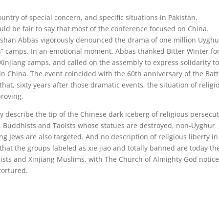
try of special concern, and specific situations in Pakistan,
ld be fair to say that most of the conference focused on China.
han Abbas vigorously denounced the drama of one million Uyghu
” camps. In an emotional moment, Abbas thanked Bitter Winter for
injiang camps, and called on the assembly to express solidarity to
in China. The event coincided with the 60th anniversary of the Batt
t, sixty years after those dramatic events, the situation of religi
proving.
 describe the tip of the Chinese dark iceberg of religious persecut
ng, Buddhists and Taoists whose statues are destroyed, non-Uyghur
 Jews are also targeted. And no description of religious liberty in
t the groups labeled as xie jiao and totally banned are today th
ists and Xinjiang Muslims, with The Church of Almighty God notic
tortured.