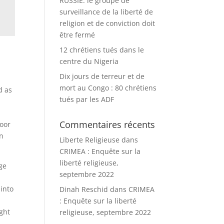
RUSSIE: le groupe de
surveillance de la liberté de
religion et de conviction doit
être fermé
12 chrétiens tués dans le
centre du Nigeria
Dix jours de terreur et de
mort au Congo : 80 chrétiens
d as
tués par les ADF
Commentaires récents
door
on
Liberte Religieuse
dans
CRIMEA : Enquête sur la
liberté religieuse,
ge
septembre 2022
 into
Dinah Reschid
dans
CRIMEA
: Enquête sur la liberté
ight
religieuse, septembre 2022