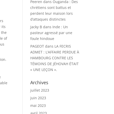
Peeren
dans
Ouganda : Des
chrétiens sont battus et
perdent leur maison lors
d’attaques distinctes
rs
 its
Jacky B
dans
Inde : Un
 the
pasteur agressé par une
le of
foule hindoue
ous
PAGEOT
dans
LA FECRIS
ADMET : L’AFFAIRE PERDUE À
HAMBOURG CONTRE LES
ion.
TÉMOINS DE JÉHOVAH ÉTAIT
« UNE LEÇON ».
e
Archives
eable
juillet 2023
juin 2023
mai 2023
avril 2023