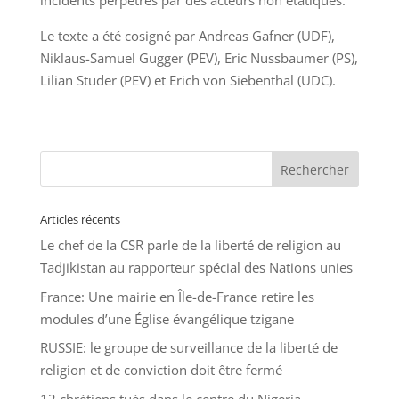
incidents perpétrés par des acteurs non étatiques.
Le texte a été cosigné par Andreas Gafner (UDF),
Niklaus-Samuel Gugger (PEV), Eric Nussbaumer (PS),
Lilian Studer (PEV) et Erich von Siebenthal (UDC).
Articles récents
Le chef de la CSR parle de la liberté de religion au
Tadjikistan au rapporteur spécial des Nations unies
France: Une mairie en Île-de-France retire les
modules d’une Église évangélique tzigane
RUSSIE: le groupe de surveillance de la liberté de
religion et de conviction doit être fermé
12 chrétiens tués dans le centre du Nigeria