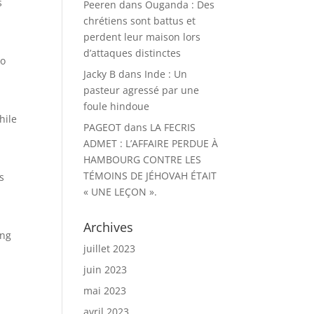
s
Peeren
dans
Ouganda : Des
chrétiens sont battus et
perdent leur maison lors
d’attaques distinctes
to
Jacky B
dans
Inde : Un
pasteur agressé par une
foule hindoue
hile
PAGEOT
dans
LA FECRIS
ADMET : L’AFFAIRE PERDUE À
HAMBOURG CONTRE LES
e
TÉMOINS DE JÉHOVAH ÉTAIT
s
« UNE LEÇON ».
Archives
ing
juillet 2023
juin 2023
mai 2023
avril 2023