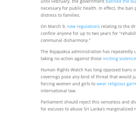
until February, the government
banned the bu
necessary for public health. In effect, the ba
distress to families.
On March 9,
new regulations
relating to the d
confine anyone for up to two years for “rehabil
communal disharmony.”
The Rajapaksa administration has repeatedly u
taking no action against those
inciting violenc
Human Rights Watch has long opposed bans on 
coverings pose any kind of threat that would ju
forcing women and girls to
wear religious gar
international law.
Parliament should reject this senseless and d
for excuses to abuse Sri Lanka’s marginalized m