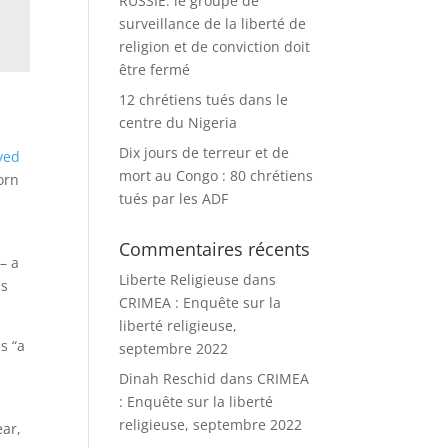
RUSSIE: le groupe de
surveillance de la liberté de
religion et de conviction doit
être fermé
12 chrétiens tués dans le
centre du Nigeria
Dix jours de terreur et de
ved
mort au Congo : 80 chrétiens
orn
tués par les ADF
Commentaires récents
– a
Liberte Religieuse
dans
as
CRIMEA : Enquête sur la
liberté religieuse,
s “a
septembre 2022
Dinah Reschid
dans
CRIMEA
: Enquête sur la liberté
religieuse, septembre 2022
ear,