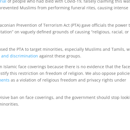
rial
of people who had died with Covid-19, falsely claiming this wa
n prevented Muslims from performing funeral rites, causing intense
raconian Prevention of Terrorism Act (PTA) gave officials the power 
itation” on vaguely defined grounds of causing “religious, racial, or
sed the PTA to target minorities, especially Muslims and Tamils, w
e and discrimination
against these groups.
Islamic face coverings because there is no evidence that the fac
stify this restriction on freedom of religion. We also oppose policie
ments
as a violation of religious freedom and privacy rights under
ivisive ban on face coverings, and the government should stop look
inorities.