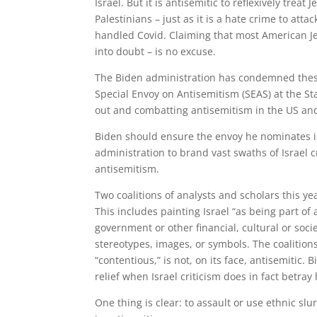
Israel. But it is antisemitic to reflexively trea
Palestinians – just as it is a hate crime to at
handled Covid. Claiming that most American Jew
into doubt – is no excuse.
The Biden administration has condemned these
Special Envoy on Antisemitism (SEAS) at the Sta
out and combatting antisemitism in the US an
Biden should ensure the envoy he nominates is
administration to brand vast swaths of Israel c
antisemitism.
Two coalitions of analysts and scholars this yea
This includes painting Israel “as being part of
government or other financial, cultural or societ
stereotypes, images, or symbols. The coalition
“contentious,” is not, on its face, antisemitic.
relief when Israel criticism does in fact betray
One thing is clear: to assault or use ethnic s