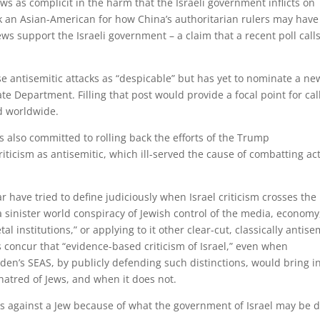
t Jews as complicit in the harm that the Israeli government inflicts on
tack an Asian-American for how China’s authoritarian rulers may have
s support the Israeli government – a claim that a recent poll call
 antisemitic attacks as “despicable” but has yet to nominate a ne
te Department. Filling that post would provide a focal point for cal
d worldwide.
 also committed to rolling back the efforts of the Trump
riticism as antisemitic, which ill-served the cause of combatting ac
r have tried to define judiciously when Israel criticism crosses the 
 a sinister world conspiracy of Jewish control of the media, economy
al institutions,” or applying to it other clear-cut, classically antise
s concur that “evidence-based criticism of Israel,” even when
 Biden’s SEAS, by publicly defending such distinctions, would bring i
 hatred of Jews, and when it does not.
lurs against a Jew because of what the government of Israel may be 