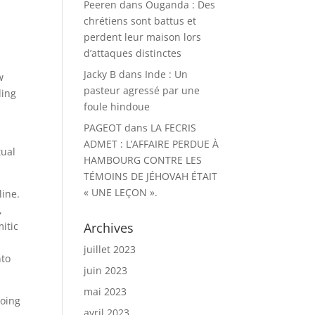
Peeren
dans
Ouganda : Des
chrétiens sont battus et
s
perdent leur maison lors
d’attaques distinctes
Jacky B
dans
Inde : Un
w
pasteur agressé par une
ling
foule hindoue
PAGEOT
dans
LA FECRIS
ADMET : L’AFFAIRE PERDUE À
tual
HAMBOURG CONTRE LES
TÉMOINS DE JÉHOVAH ÉTAIT
« UNE LEÇON ».
line.
,
mitic
Archives
juillet 2023
nto
juin 2023
mai 2023
doing
avril 2023