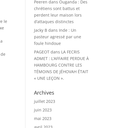
Peeren
dans
Ouganda : Des
chrétiens sont battus et
perdent leur maison lors
e le
d’attaques distinctes
oxe
Jacky B
dans
Inde : Un
pasteur agressé par une
la
foule hindoue
PAGEOT
dans
LA FECRIS
 de
ADMET : L’AFFAIRE PERDUE À
HAMBOURG CONTRE LES
TÉMOINS DE JÉHOVAH ÉTAIT
« UNE LEÇON ».
Archives
juillet 2023
juin 2023
mai 2023
avril 2023