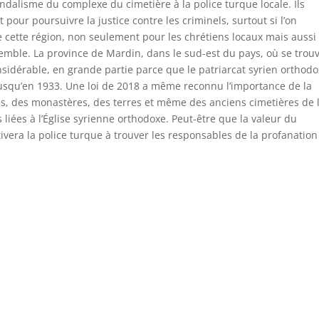
dalisme du complexe du cimetière à la police turque locale. Ils
pour poursuivre la justice contre les criminels, surtout si l’on
e cette région, non seulement pour les chrétiens locaux mais aussi
ble. La province de Mardin, dans le sud-est du pays, où se trouv
sidérable, en grande partie parce que le patriarcat syrien orthod
e jusqu’en 1933. Une loi de 2018 a même reconnu l’importance de la
es, des monastères, des terres et même des anciens cimetières de 
 liées à l’Église syrienne orthodoxe. Peut-être que la valeur du
era la police turque à trouver les responsables de la profanation