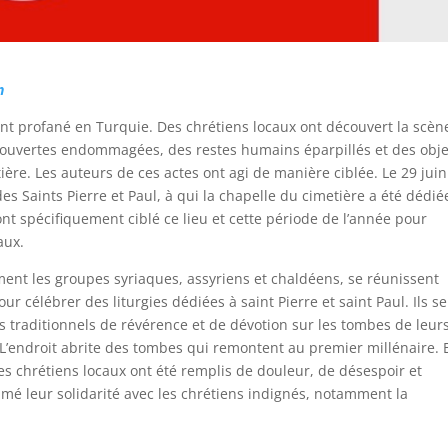
n
nt profané en Turquie. Des chrétiens locaux ont découvert la scèn
couvertes endommagées, des restes humains éparpillés et des obje
ère. Les auteurs de ces actes ont agi de manière ciblée. Le 29 juin
es Saints Pierre et Paul, à qui la chapelle du cimetière a été dédié
ont spécifiquement ciblé ce lieu et cette période de l’année pour
aux.
nt les groupes syriaques, assyriens et chaldéens, se réunissent
 célébrer des liturgies dédiées à saint Pierre et saint Paul. Ils se
 traditionnels de révérence et de dévotion sur les tombes de leur
. L’endroit abrite des tombes qui remontent au premier millénaire. 
es chrétiens locaux ont été remplis de douleur, de désespoir et
mé leur solidarité avec les chrétiens indignés, notamment la