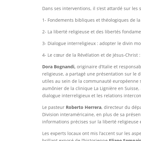
Dans ses interventions, il s’est attardé sur les 
1- Fondements bibliques et théologiques de la
2- La liberté religieuse et des libertés fondam
3- Dialogue interreligieux : adopter le divin mo
4- Le cœur de la Révélation et de Jésus-Christ :
Dora Bognandi,
originaire d’Italie et responsa
religieuse, a partagé une présentation sur le 
utiles au sein de la communauté européenne su
aumônier de la clinique La Lignière en Suisse,
dialogue interreligieux et les relations interco
Le pasteur
Roberto Herrera
, directeur du dép
Division interaméricaine, en plus de sa présen
informations précises sur la liberté religieuse e
Les experts locaux ont mis l’accent sur les asp
brillant exposé de l’historienne
Eliane Sempai