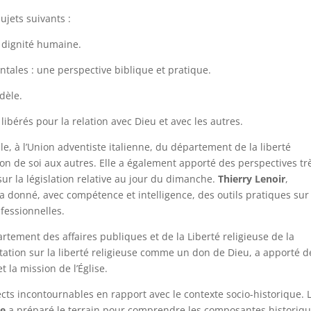
sujets suivants :
 dignité humaine.
entales : une perspective biblique et pratique.
dèle.
 libérés pour la relation avec Dieu et avec les autres.
ble, à l’Union adventiste italienne, du département de la liberté
don de soi aux autres. Elle a également apporté des perspectives tr
r la législation relative au jour du dimanche.
Thierry Lenoir
,
 a donné, avec compétence et intelligence, des outils pratiques sur
nfessionnelles.
artement des affaires publiques et de la Liberté religieuse de la
tation sur la liberté religieuse comme un don de Dieu, a apporté d
t la mission de l’Église.
ects incontournables en rapport avec le contexte socio-historique. 
re
a préparé le terrain pour comprendre les composantes historiq