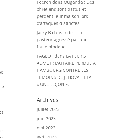
Peeren
dans
Ouganda : Des
chrétiens sont battus et
perdent leur maison lors
d’attaques distinctes
Jacky B
dans
Inde : Un
pasteur agressé par une
foule hindoue
PAGEOT
dans
LA FECRIS
ADMET : L’AFFAIRE PERDUE À
HAMBOURG CONTRE LES
ès
TÉMOINS DE JÉHOVAH ÉTAIT
« UNE LEÇON ».
 le
Archives
juillet 2023
es
juin 2023
mai 2023
Le
avril 2023
ues