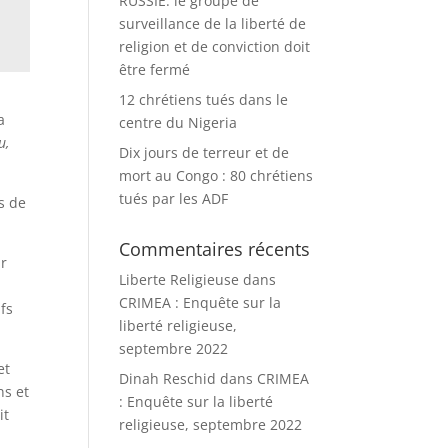
RUSSIE: le groupe de
surveillance de la liberté de
religion et de conviction doit
être fermé
12 chrétiens tués dans le
a
centre du Nigeria
u,
Dix jours de terreur et de
mort au Congo : 80 chrétiens
tués par les ADF
s de
Commentaires récents
ur
Liberte Religieuse
dans
CRIMEA : Enquête sur la
ifs
liberté religieuse,
septembre 2022
et
Dinah Reschid
dans
CRIMEA
ns et
: Enquête sur la liberté
it
religieuse, septembre 2022