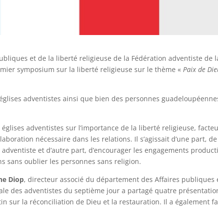
liques et de la liberté religieuse de la Fédération adventiste de l
remier symposium sur la liberté religieuse sur le thème «
Paix de Die
glises adventistes ainsi que bien des personnes guadeloupéenne
 églises adventistes sur l’importance de la liberté religieuse, facte
laboration nécessaire dans les relations. Il s’agissait d’une part, de
té adventiste et d’autre part, d’encourager les engagements product
ns sans oublier les personnes sans religion.
ne Diop
, directeur associé du département des Affaires publiques 
rale des adventistes du septième jour a partagé quatre présentatio
 sur la réconciliation de Dieu et la restauration. Il a également fa