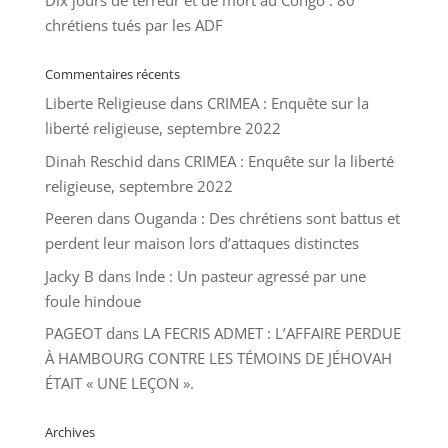
Dix jours de terreur et de mort au Congo : 80
chrétiens tués par les ADF
Commentaires récents
Liberte Religieuse
dans
CRIMEA : Enquête sur la
liberté religieuse, septembre 2022
Dinah Reschid
dans
CRIMEA : Enquête sur la liberté
religieuse, septembre 2022
Peeren
dans
Ouganda : Des chrétiens sont battus et
perdent leur maison lors d’attaques distinctes
Jacky B
dans
Inde : Un pasteur agressé par une
foule hindoue
PAGEOT
dans
LA FECRIS ADMET : L’AFFAIRE PERDUE
À HAMBOURG CONTRE LES TÉMOINS DE JÉHOVAH
ÉTAIT « UNE LEÇON ».
Archives