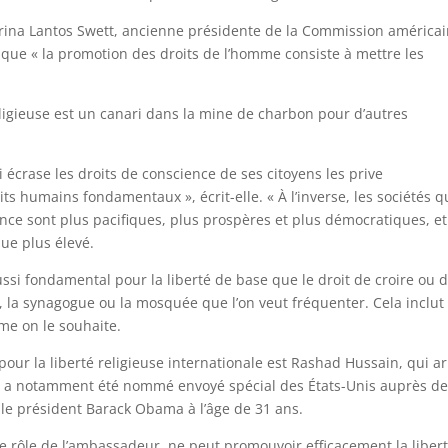
atrina Lantos Swett, ancienne présidente de la Commission américa
me que « la promotion des droits de l’homme consiste à mettre les
ligieuse est un canari dans la mine de charbon pour d’autres
 écrase les droits de conscience de ses citoyens les prive
ts humains fondamentaux », écrit-elle. « À l’inverse, les sociétés q
ence sont plus pacifiques, plus prospères et plus démocratiques, et
ue plus élevé.
ussi fondamental pour la liberté de base que le droit de croire ou 
ise, la synagogue ou la mosquée que l’on veut fréquenter. Cela inclut
me on le souhaite.
our la liberté religieuse internationale est Rashad Hussain, qui ar
Il a notamment été nommé envoyé spécial des États-Unis auprès d
 le président Barack Obama à l’âge de 31 ans.
e rôle de l’ambassadeur, ne peut promouvoir efficacement la liber