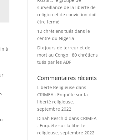
RUSSIE: le groupe de
surveillance de la liberté de
religion et de conviction doit
être fermé
12 chrétiens tués dans le
centre du Nigeria
Dix jours de terreur et de
in à
mort au Congo : 80 chrétiens
tués par les ADF
ur
Commentaires récents
.
Liberte Religieuse
dans
es
CRIMEA : Enquête sur la
liberté religieuse,
septembre 2022
Dinah Reschid
dans
CRIMEA
du
: Enquête sur la liberté
religieuse, septembre 2022