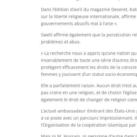
Dans l’édition d’avril du magazine Deseret, K
sur la liberté religieuse internationale, affir
gouvernements abusifs mal à l’aise ».
Swett affirme également que la persécution re
problèmes et abus.
« La recherche nous a appris qu’une nation qui
invariablement de toute une série d’autres droi
protègent efficacement les droits de la consci
femmes y jouissent d’un statut socio-économiq
Elle a parfaitement raison. Aucun droit n’est a
pas croire en une religion, et de choisir l’égl
également le droit de changer de religion com
L’actuel ambassadeur itinérant des États-Unis p
à ce poste avec un parcours impressionnant. 
l’Organisation de la coopération islamique par
Mais ni M. Hussain, ni personne d’autre dans l