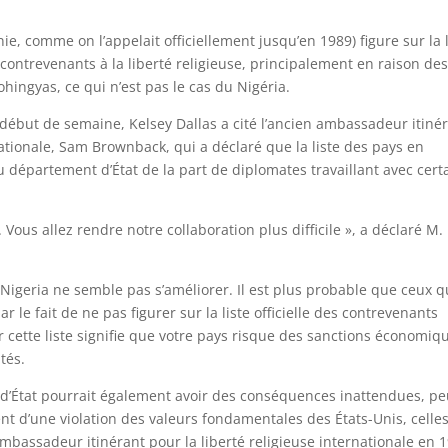
e, comme on l’appelait officiellement jusqu’en 1989) figure sur la l
 contrevenants à la liberté religieuse, principalement en raison de
ingyas, ce qui n’est pas le cas du Nigéria.
début de semaine, Kelsey Dallas a cité l’ancien ambassadeur itiné
nationale, Sam Brownback, qui a déclaré que la liste des pays en
 du département d’État de la part de diplomates travaillant avec cert
. Vous allez rendre notre collaboration plus difficile », a déclaré M.
Nigeria ne semble pas s’améliorer. Il est plus probable que ceux q
r le fait de ne pas figurer sur la liste officielle des contrevenants
ur cette liste signifie que votre pays risque des sanctions économiq
tés.
d’État pourrait également avoir des conséquences inattendues, pe
ent d’une violation des valeurs fondamentales des États-Unis, celle
’ambassadeur itinérant pour la liberté religieuse internationale en 