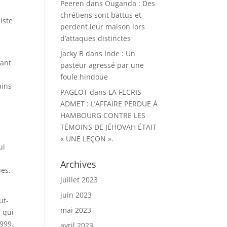
Peeren
dans
Ouganda : Des
chrétiens sont battus et
iste
perdent leur maison lors
s
d’attaques distinctes
Jacky B
dans
Inde : Un
rant
pasteur agressé par une
foule hindoue
ains
PAGEOT
dans
LA FECRIS
ADMET : L’AFFAIRE PERDUE À
HAMBOURG CONTRE LES
TÉMOINS DE JÉHOVAH ÉTAIT
« UNE LEÇON ».
ui
Archives
ues,
juillet 2023
juin 2023
ut-
mai 2023
s qui
1999.
avril 2023