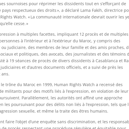
ues sournoises pour réprimer les dissidents tout en s’efforçant de
 pays respectueux des droits », a déclaré Lama Fakih, directrice p
Rights Watch. « La communauté internationale devrait ouvrir les y
qu’elle cesse. »
ession à multiples facettes, impliquant 12 procès et de multiples
 personnes à l’intérieur et à l’extérieur du Maroc, y compris des
ou judiciaire, des membres de leur famille et des amis proches, 
ociaux et politiques, des avocats, des journalistes et des témoins 
é à 19 séances de procès de divers dissidents à Casablanca et Ra
diciaires et d’autres documents officiels, et a suivi de près les
 ans.
 le trône du Maroc en 1999, Human Rights Watch a recensé des
 militants pour des motifs liés à l’expression, en violation de leur
poursuivent. Parallèlement, les autorités ont affiné une approche
n les poursuivant pour des délits non liés à l’expression, tels que 
l’agression sexuelle, et même la traite des êtres humains.
ent faire l’objet d’une enquête sans discrimination, et les responsa
re de procès respectant une procédure régulière et équitable pour