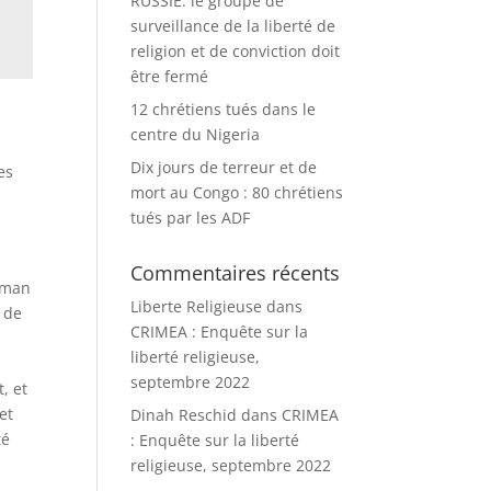
RUSSIE: le groupe de
surveillance de la liberté de
religion et de conviction doit
être fermé
12 chrétiens tués dans le
centre du Nigeria
Dix jours de terreur et de
es
mort au Congo : 80 chrétiens
tués par les ADF
Commentaires récents
Human
Liberte Religieuse
dans
 de
CRIMEA : Enquête sur la
liberté religieuse,
septembre 2022
, et
et
Dinah Reschid
dans
CRIMEA
té
: Enquête sur la liberté
religieuse, septembre 2022