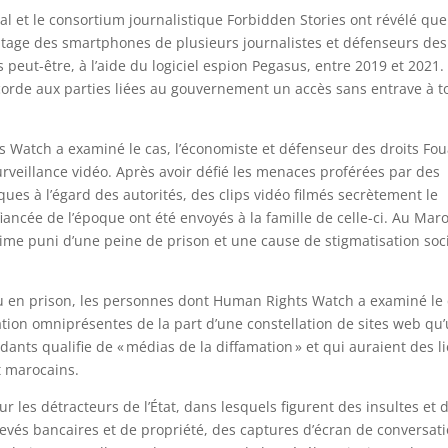
 et le consortium journalistique Forbidden Stories ont révélé que
ratage des smartphones de plusieurs journalistes et défenseurs des
s peut-être, à l’aide du logiciel espion Pegasus, entre 2019 et 2021
ccorde aux parties liées au gouvernement un accès sans entrave à t
 Watch a examiné le cas, l’économiste et défenseur des droits Fo
rveillance vidéo. Après avoir défié les menaces proférées par des
ques à l’égard des autorités, des clips vidéo filmés secrètement le
iancée de l’époque ont été envoyés à la famille de celle-ci. Au Maro
rime puni d’une peine de prison et une cause de stigmatisation soci
 ou en prison, les personnes dont Human Rights Watch a examiné le
ation omniprésentes de la part d’une constellation de sites web qu
nts qualifie de « médias de la diffamation » et qui auraient des l
t marocains.
r les détracteurs de l’État, dans lesquels figurent des insultes et 
vés bancaires et de propriété, des captures d’écran de conversat