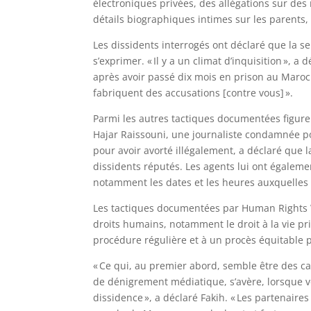
électroniques privées, des allégations sur des
détails biographiques intimes sur les parents, 
Les dissidents interrogés ont déclaré que la s
s’exprimer. « Il y a un climat d’inquisition », 
après avoir passé dix mois en prison au Maroc p
fabriquent des accusations [contre vous] ».
Parmi les autres tactiques documentées figuren
Hajar Raissouni, une journaliste condamnée po
pour avoir avorté illégalement, a déclaré que l
dissidents réputés. Les agents lui ont égalemen
notamment les dates et les heures auxquelles 
Les tactiques documentées par Human Rights W
droits humains, notamment le droit à la vie priv
procédure régulière et à un procès équitable 
« Ce qui, au premier abord, semble être des cas
de dénigrement médiatique, s’avère, lorsque vou
dissidence », a déclaré Fakih. « Les partenaire