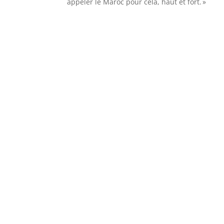
appeler le Maroc pour cela, haut et fort. »