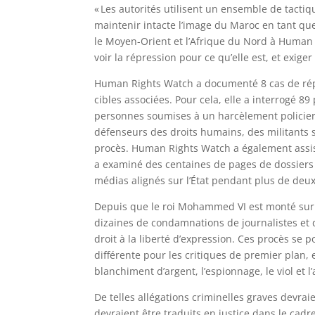
« Les autorités utilisent un ensemble de tactiq
maintenir intacte l’image du Maroc en tant que
le Moyen-Orient et l’Afrique du Nord à Human 
voir la répression pour ce qu’elle est, et exiger 
Human Rights Watch a documenté 8 cas de répr
cibles associées. Pour cela, elle a interrogé 89
personnes soumises à un harcèlement policier 
défenseurs des droits humains, des militants s
procès. Human Rights Watch a également assist
a examiné des centaines de pages de dossiers ju
médias alignés sur l’État pendant plus de deux
Depuis que le roi Mohammed VI est monté sur
dizaines de condamnations de journalistes et de
droit à la liberté d’expression. Ces procès se 
différente pour les critiques de premier plan, e
blanchiment d’argent, l’espionnage, le viol et 
De telles allégations criminelles graves devrai
devraient être traduits en justice dans le cad