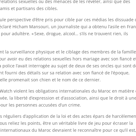
 relations sexuelles ou des menaces de les révéler, ainsi que des
amis et partisans des cibles.
eule perspective d’être pris pour cible par ces médias les dissuade
a déclaré Hicham Mansouri, un journaliste qui a obtenu l’asile en Fra
our adultère. « Sexe, drogue, alcool… s’ils ne trouvent rien, ils
t la surveillance physique et le ciblage des membres de la famille
ur avoir eu des relations sexuelles hors mariage avec son fiancé e
a police l’avait interrogée au sujet de deux de ses oncles qui sont 
t fourni des détails sur sa relation avec son fiancé de l’époque,
elle promenait son chien et le nom de ce dernier.
atch violent les obligations internationales du Maroc en matière
ée, la liberté d’expression et d’association, ainsi que le droit à un
pour les personnes accusées d’un crime.
 réguliers d’application de la loi et des actes épars de harcèlemen
s reliez les points, être un véritable livre de jeu pour écraser la
s internationaux du Maroc devraient le reconnaître pour ce qu’il est,