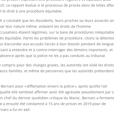
ch. Le rapport évalue si le processus de procès dans de telles affa
t le droit à une procédure équitable.
a constaté que les dissidents, leurs proches ou leurs associés on
par leur nature même, violaient les droits de l’homme
ccusations étaient légitimes, sur la base de procédures inéquitabl
ès équitable. Parmi les problèmes de procédure, citons la détenti
refus d’accorder aux accusés l’accès à leur dossier pendant de longue
isant à entendre et à contre-interroger des témoins importants, et 
sence après que la police ne les a pas conduits au tribunal.
 compris pour des charges graves, les autorités ont violé les droit
 leurs familles, et même de personnes que les autorités prétendent
ernani pour « diffamation envers la police », après qu’elle l’ait
aquelle elle semblait affirmer avoir été agressée sexuellement par 
en chef du dernier quotidien critique du Maroc. Bernani a fermem
ine a ensuite été condamné à 15 ans de prison en 2019 pour de
nani a fui en exil.