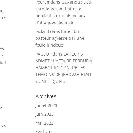
Peeren
dans
Ouganda : Des
chrétiens sont battus et
our
perdent leur maison lors
eux,
d’attaques distinctes
Jacky B
dans
Inde : Un
pasteur agressé par une
foule hindoue
des
PAGEOT
dans
LA FECRIS
de
ADMET : L’AFFAIRE PERDUE À
bat,
HAMBOURG CONTRE LES
TÉMOINS DE JÉHOVAH ÉTAIT
« UNE LEÇON ».
Archives
juillet 2023
le
juin 2023
mai 2023
bles
avril 2023