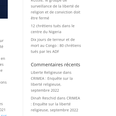
RUSSIE: le groupe de
surveillance de la liberté de
religion et de conviction doit
être fermé
12 chrétiens tués dans le
centre du Nigeria
Dix jours de terreur et de
eur
mort au Congo : 80 chrétiens
té
tués par les ADF
, en
Commentaires récents
ces
ie
Liberte Religieuse
dans
CRIMEA : Enquête sur la
ions
liberté religieuse,
septembre 2022
Dinah Reschid
dans
CRIMEA
es
: Enquête sur la liberté
2021
religieuse, septembre 2022
 sur