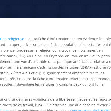
tion religieuse
—Cette fiche d’information met en évidence l’ampl
nant un aperçu des contextes où des populations importantes ont é
 violence fondée sur la religion ou la croyance, notamment en
fricaine (RCA), en Chine, en Érythrée, en Iran, en Irak, au Nigeria
alement une vue d’ensemble de la politique américaine relative à 
 programme américain d’admission des réfugiés (USRAP) est une vo
urité aux États-Unis et que le gouvernement américain traite les
ccélérée. En outre, la fiche d’information réitère les recommandat
soutenir davantage les réfugiés, y compris ceux qui ont fui la
ui ont fui de graves violations de la liberté religieuse et les répons
 cadre de ce travail, l’USCIRF a organisé une audience en février 
ieuses
» et un événement en février 2022 «
Conversation de l’USCIRF