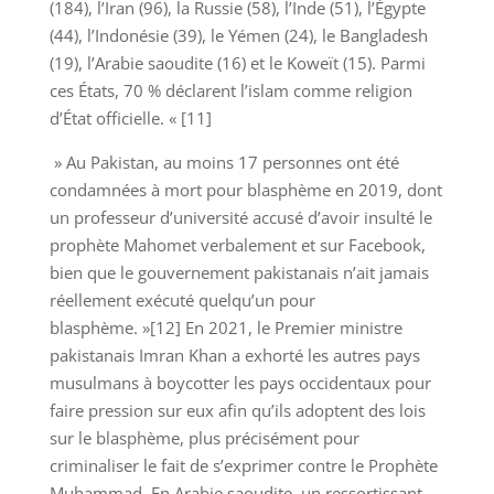
(184), l’Iran (96), la Russie (58), l’Inde (51), l’Égypte
(44), l’Indonésie (39), le Yémen (24), le Bangladesh
(19), l’Arabie saoudite (16) et le Koweït (15). Parmi
ces États, 70 % déclarent l’islam comme religion
d’État officielle. « [11]
» Au Pakistan, au moins 17 personnes ont été
condamnées à mort pour blasphème en 2019, dont
un professeur d’université accusé d’avoir insulté le
prophète Mahomet verbalement et sur Facebook,
bien que le gouvernement pakistanais n’ait jamais
réellement exécuté quelqu’un pour
blasphème. »[12] En 2021, le Premier ministre
pakistanais Imran Khan a exhorté les autres pays
musulmans à boycotter les pays occidentaux pour
faire pression sur eux afin qu’ils adoptent des lois
sur le blasphème, plus précisément pour
criminaliser le fait de s’exprimer contre le Prophète
Muhammad. En Arabie saoudite, un ressortissant