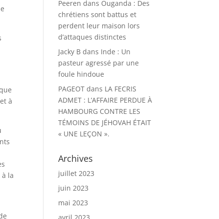
Peeren
dans
Ouganda : Des
de
chrétiens sont battus et
perdent leur maison lors
d’attaques distinctes
s
Jacky B
dans
Inde : Un
pasteur agressé par une
foule hindoue
PAGEOT
dans
LA FECRIS
 que
ADMET : L’AFFAIRE PERDUE À
et à
HAMBOURG CONTRE LES
TÉMOINS DE JÉHOVAH ÉTAIT
u
« UNE LEÇON ».
ants
Archives
es
juillet 2023
 à la
juin 2023
mai 2023
 de
avril 2023