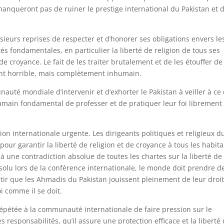
 manqueront pas de ruiner le prestige international du Pakistan et 
sieurs reprises de respecter et d’honorer ses obligations envers le
tés fondamentales, en particulier la liberté de religion de tous ses
e croyance. Le fait de les traiter brutalement et de les étouffer de
nt horrible, mais complètement inhumain.
uté mondiale d’intervenir et d’exhorter le Pakistan à veiller à ce
umain fondamental de professer et de pratiquer leur foi librement 
tion internationale urgente. Les dirigeants politiques et religieux d
our garantir la liberté de religion et de croyance à tous les habit
à une contradiction absolue de toutes les chartes sur la liberté de
résolu lors de la conférence internationale, le monde doit prendre d
ir que les Ahmadis du Pakistan jouissent pleinement de leur droit
oi comme il se doit.
étée à la communauté internationale de faire pression sur le
responsabilités, qu’il assure une protection efficace et la liberté