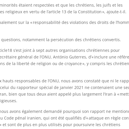
inorités étaient respectées et que les chrétiens, les juifs et les
s religieux en vertu de l’article 13 de la Constitution », ajoute-t-il.
lement sur la « responsabilité des violations des droits de l’hom
s questions, notamment la persécution des chrétiens convertis.
icle18 s’est joint à sept autres organisations chrétiennes pour
étaire général de l’ONU, António Guterres, d’« inclure une référ
ns de la liberté de religion ou de croyance », y compris les chrétien
x hauts responsables de l’ONU, nous avons constaté que ni le rapp
i celui du rapporteur spécial de janvier 2021 ne contenaient une se
Iran, bien que tous deux aient appelé plus largement l’Iran à « met
ligieuses.
l, nous avons également demandé pourquoi son rapport ne mention
 Code pénal iranien, qui ont été qualifiés d’« attaque en règle con
n » et sont de plus en plus utilisés pour poursuivre les chrétiens