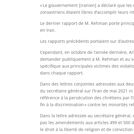
« Le gouvernement [iranien] a déclaré que les m
zoroastriens étaient libres d’accomplir leurs rite
Le dernier rapport de M. Rehman porte principa
en Iran.
Les rapports précédents portaient sur d’autre
Cependant, en octobre de l’année dernière, Art
demander publiquement à M. Rehman et au secr
spécifique aux principales victimes des violatio
dans chaque rapport.
Dans des lettres conjointes adressées aux deu
du secrétaire général sur l’Iran de mai 2021 n
référence à la persécution des chrétiens par l’
fin à la discrimination » contre les minorités re
Dans la lettre adressée au secrétaire généra
pas les amendements aux articles 499 et 500 du
le droit à la liberté de religion et de convictio