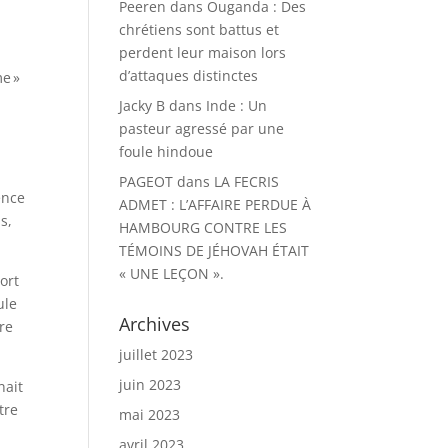
Peeren
dans
Ouganda : Des
chrétiens sont battus et
perdent leur maison lors
d’attaques distinctes
me »
Jacky B
dans
Inde : Un
pasteur agressé par une
foule hindoue
PAGEOT
dans
LA FECRIS
ence
ADMET : L’AFFAIRE PERDUE À
s,
HAMBOURG CONTRE LES
TÉMOINS DE JÉHOVAH ÉTAIT
« UNE LEÇON ».
ort
ule
Archives
tre
juillet 2023
juin 2023
nait
tre
mai 2023
avril 2023