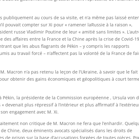
s publiquement au cours de sa visite, et n’a même pas laissé ente
qu’il pouvait compter sur Xi pour « ramener laRussie à la raison »,
sident russe Vladimir Poutine de leur « amitié sans limites ». L’autr
e des affaires entre la France et la Chine après la crise de Covid-1
trant que les abus flagrants de Pékin – y compris les rapports
mis au travail forcé – n’affectent pas la volonté de la France de fai
. Macron n’a pas retenu la leçon de l’Ukraine, à savoir que le fait
s pour obtenir des gains économiques et géopolitiques à court term
à Pékin, la présidente de la Commission européenne , Ursula von 
devenait plus répressif à l’intérieur et plus affirmatif à l’extérieu
s son engagement avec M. Xi.
 traitement non critique de M. Macron ne fera que l’enhardir. Quelq
de Chine, deux éminents avocats spécialisés dans les droits de
 de prison sur la base d’accusations forgées de toutes pièces. Po