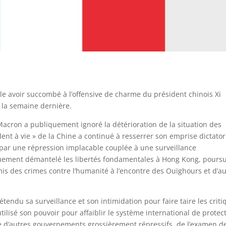
 avoir succombé à l’offensive de charme du président chinois Xi
e la semaine dernière.
Macron a publiquement ignoré la détérioration de la situation des
ent à vie » de la Chine a continué à resserrer son emprise dictator
e par une répression implacable couplée à une surveillance
ement démantelé les libertés fondamentales à Hong Kong, poursu
is des crimes contre l’humanité à l’encontre des Ouïghours et d’a
tendu sa surveillance et son intimidation pour faire taire les criti
utilisé son pouvoir pour affaiblir le système international de protec
ue d’autres gouvernements grossièrement répressifs, de l’examen de