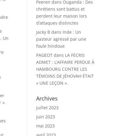
Peeren
dans
Ouganda : Des
chrétiens sont battus et
perdent leur maison lors
ndre
d’attaques distinctes
e
Jacky B
dans
Inde : Un
9. Un
pasteur agressé par une
foule hindoue
re
PAGEOT
dans
LA FECRIS
ADMET : L’AFFAIRE PERDUE À
HAMBOURG CONTRE LES
TÉMOINS DE JÉHOVAH ÉTAIT
e
« UNE LEÇON ».
der
Archives
r ».
juillet 2023
juin 2023
ues
mai 2023
ur
avril 2023