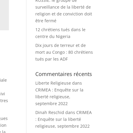
RUSSIE: le groupe de
surveillance de la liberté de
religion et de conviction doit
être fermé
12 chrétiens tués dans le
centre du Nigeria
Dix jours de terreur et de
mort au Congo : 80 chrétiens
tués par les ADF
Commentaires récents
iale
Liberte Religieuse
dans
CRIMEA : Enquête sur la
ivi
liberté religieuse,
utres
septembre 2022
Dinah Reschid
dans
CRIMEA
ques
: Enquête sur la liberté
tion
religieuse, septembre 2022
 la