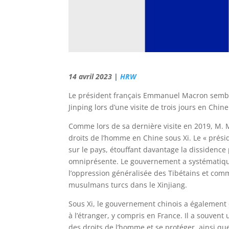
14 avril 2023 |
HRW
Le président français Emmanuel Macron semble
Jinping lors d’une visite de trois jours en Chin
Comme lors de sa dernière visite en 2019, M. 
droits de l’homme en Chine sous Xi. Le « présid
sur le pays, étouffant davantage la dissidenc
omniprésente. Le gouvernement a systématiqu
l’oppression généralisée des Tibétains et comm
musulmans turcs dans le Xinjiang.
Sous Xi, le gouvernement chinois a également é
à l’étranger, y compris en France. Il a souvent 
des droits de l’homme et se protéger, ainsi q