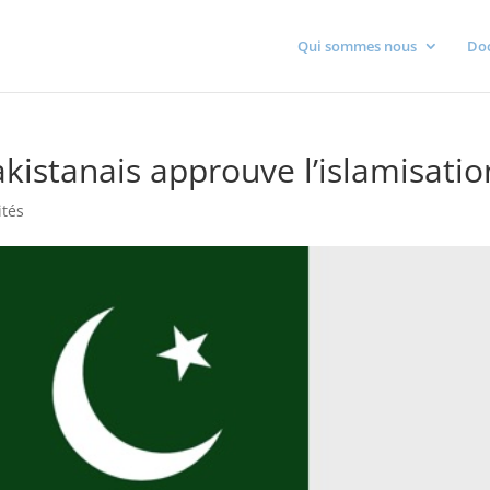
Qui sommes nous
Do
kistanais approuve l’islamisatio
ités