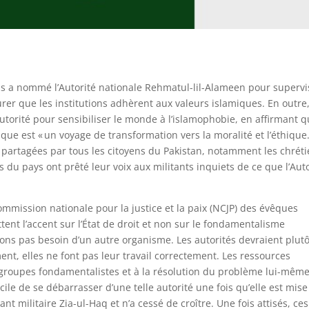
s a nommé l’Autorité nationale Rehmatul-lil-Alameen pour supervi
urer que les institutions adhèrent aux valeurs islamiques. En outre,
Autorité pour sensibiliser le monde à l’islamophobie, en affirmant 
que est « un voyage de transformation vers la moralité et l’éthique.
as partagées par tous les citoyens du Pakistan, notamment les chrét
s du pays ont prêté leur voix aux militants inquiets de ce que l’Aut
ommission nationale pour la justice et la paix (NCJP) des évêques
ent l’accent sur l’État de droit et non sur le fondamentalisme
vons pas besoin d’un autre organisme. Les autorités devraient plutô
ment, elles ne font pas leur travail correctement. Les ressources
s groupes fondamentalistes et à la résolution du problème lui-même. 
ficile de se débarrasser d’une telle autorité une fois qu’elle est mis
nt militaire Zia-ul-Haq et n’a cessé de croître. Une fois attisés, ces