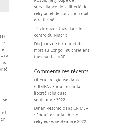
RUSSIE: le groupe de
surveillance de la liberté de
religion et de conviction doit
être fermé
12 chrétiens tués dans le
centre du Nigeria
ser
 le
Dix jours de terreur et de
que
mort au Congo : 80 chrétiens
 » La
tués par les ADF
iens
orité
Commentaires récents
Liberte Religieuse
dans
CRIMEA : Enquête sur la
liberté religieuse,
t se
septembre 2022
Dinah Reschid
dans
CRIMEA
» Il
: Enquête sur la liberté
e en
religieuse, septembre 2022