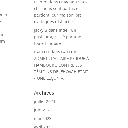
Peeren
dans
Ouganda : Des
chrétiens sont battus et
nt à
perdent leur maison lors
e
d’attaques distinctes
Jacky B
dans
Inde : Un
ur
pasteur agressé par une
lam
foule hindoue
PAGEOT
dans
LA FECRIS
ADMET : L’AFFAIRE PERDUE À
HAMBOURG CONTRE LES
TÉMOINS DE JÉHOVAH ÉTAIT
« UNE LEÇON ».
Archives
juillet 2023
juin 2023
mai 2023
avril 2023