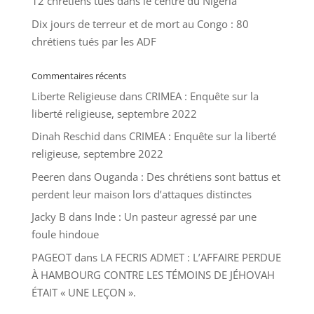
12 chrétiens tués dans le centre du Nigeria
Dix jours de terreur et de mort au Congo : 80
chrétiens tués par les ADF
Commentaires récents
Liberte Religieuse
dans
CRIMEA : Enquête sur la
liberté religieuse, septembre 2022
Dinah Reschid
dans
CRIMEA : Enquête sur la liberté
religieuse, septembre 2022
Peeren
dans
Ouganda : Des chrétiens sont battus et
perdent leur maison lors d’attaques distinctes
Jacky B
dans
Inde : Un pasteur agressé par une
foule hindoue
PAGEOT
dans
LA FECRIS ADMET : L’AFFAIRE PERDUE
À HAMBOURG CONTRE LES TÉMOINS DE JÉHOVAH
ÉTAIT « UNE LEÇON ».