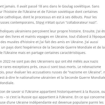
ont jamais. Il avait passé 18 ans dans le Goulag soviétique. Sans
ur l’histoire de l’Ukraine et de l’Union soviétique dont certaines
se catholique, dont le processus en est à ses débuts. Pour les
russes contemporains, Slipyj n’était qu’un “collaborateur nazi”.
holiques ukrainiens perçoivent leur propre histoire. Ensuite, j’ai ét
par des livres et maints voyages en Ukraine, tout d’abord à l’époqu
 des musées d’histoire et j’ai fait des amis en Ukraine. J’ai aussi
 un pays dont l’expérience de la Seconde Guerre Mondiale et de la
de l’Ukraine mais en partage certaines caractéristiques.
n 2022 ne sont pas des Ukrainiens qui ont été mêlés aux nazis
 rares exceptions près, ceux-ci sont tous morts. Le néonazisme
ois, pour évaluer les accusations russes de “nazisme en Ukraine”, 
t-à-dire le nationalisme ukrainien et la Seconde Guerre Mondiale
 Mondiale.
estion de savoir si l’Ukraine appartient historiquement à la Russie, o
 – si c’est la Russie qui appartient à l’Ukraine. En ce qui concerne
la cause d’une Ukraine indépendante est devenue populaire parmi les