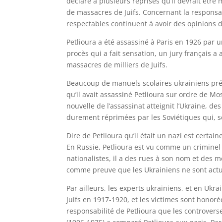
déclaré à plusieurs reprises qu’il devrait être
de massacres de Juifs. Concernant la responsab
respectables continuent à avoir des opinions 
Petlioura a été assassiné à Paris en 1926 par 
procès qui a fait sensation, un jury français a
massacres de milliers de Juifs.
Beaucoup de manuels scolaires ukrainiens pré
qu’il avait assassiné Petlioura sur ordre de Mo
nouvelle de l’assassinat atteignit l’Ukraine, des
durement réprimées par les Soviétiques qui, se
Dire de Petlioura qu’il était un nazi est certa
En Russie, Petlioura est vu comme un criminel
nationalistes, il a des rues à son nom et des 
comme preuve que les Ukrainiens ne sont actu
Par ailleurs, les experts ukrainiens, et en Ukr
Juifs en 1917-1920, et les victimes sont hono
responsabilité de Petlioura que les controve