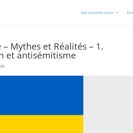
Qui sommes nous
Do
– Mythes et Réalités – 1.
n et antisémitisme
tés