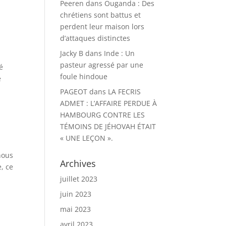
Peeren
dans
Ouganda : Des
chrétiens sont battus et
perdent leur maison lors
d’attaques distinctes
Jacky B
dans
Inde : Un
pasteur agressé par une
é
foule hindoue
e
PAGEOT
dans
LA FECRIS
ADMET : L’AFFAIRE PERDUE À
HAMBOURG CONTRE LES
TÉMOINS DE JÉHOVAH ÉTAIT
« UNE LEÇON ».
nous
Archives
, ce
juillet 2023
juin 2023
u
mai 2023
avril 2023