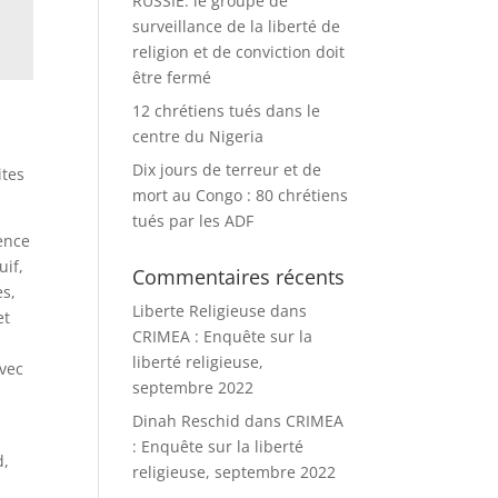
RUSSIE: le groupe de
surveillance de la liberté de
religion et de conviction doit
être fermé
12 chrétiens tués dans le
centre du Nigeria
Dix jours de terreur et de
ites
mort au Congo : 80 chrétiens
tués par les ADF
uence
uif,
Commentaires récents
es,
Liberte Religieuse
dans
et
CRIMEA : Enquête sur la
liberté religieuse,
avec
septembre 2022
Dinah Reschid
dans
CRIMEA
: Enquête sur la liberté
d,
religieuse, septembre 2022