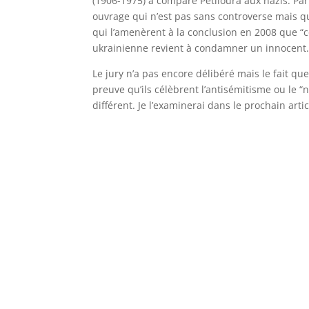
(1906-1975) a comparé Petlioura aux nazis. Par 
ouvrage qui n’est pas sans controverse mais 
qui l’amenèrent à la conclusion en 2008 que “
ukrainienne revient à condamner un innocent.
Le jury n’a pas encore délibéré mais le fait qu
preuve qu’ils célèbrent l’antisémitisme ou le “
différent. Je l’examinerai dans le prochain artic