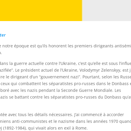
ter
e notre époque est qu’ils honorent les premiers dirigeants antisém
a.
 la guerre actuelle contre l’Ukraine, c’est qu’elle est sous l’infl
azifiée”. Le président actuel de l’Ukraine, Volodymyr Zelenskyy, est j
ire le dirigeant d’un “gouvernement nazi”. Pourtant, selon les Russ
 ceux qui combattent les séparatistes pro-russes dans le Donbass 
laboré avec les nazis pendant la Seconde Guerre Mondiale. Les
nazis se battant contre les séparatistes pro-russes du Donbass qu’
ntée avec tous les détails nécessaires. J’ai commencé à accorder
ainiens anti-communistes et le nazisme dans les années 1970 quan
j (1892-1984), qui vivait alors en exil à Rome.