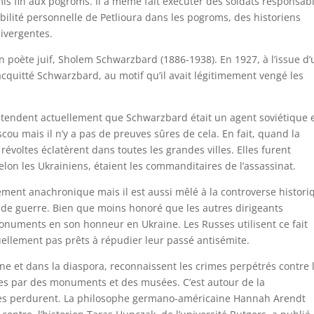
 mis fin aux pogroms. Il a même fait exécuter des soldats responsab
ilité personnelle de Petlioura dans les pogroms, des historiens
divergentes.
un poète juif, Sholem Schwarzbard (1886-1938). En 1927, à l’issue d
 acquitté Schwarzbard, au motif qu’il avait légitimement vengé les
tendent actuellement que Schwarzbard était un agent soviétique 
scou mais il n’y a pas de preuves sûres de cela. En fait, quand la
 révoltes éclatèrent dans toutes les grandes villes. Elles furent
lon les Ukrainiens, étaient les commanditaires de l’assassinat.
inement anachronique mais il est aussi mêlé à la controverse histori
 de guerre. Bien que moins honoré que les autres dirigeants
monuments en son honneur en Ukraine. Les Russes utilisent ce fait
ellement pas prêts à répudier leur passé antisémite.
aine et dans la diaspora, reconnaissent les crimes perpétrés contre 
rées par des monuments et des musées. C’est autour de la
rses perdurent. La philosophe germano-américaine Hannah Arendt