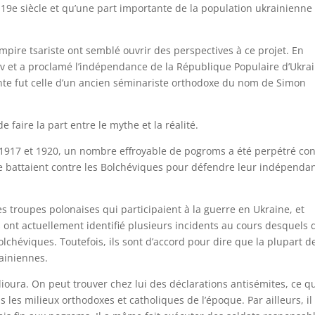
 le 19e siècle et qu’une part importante de la population ukrainienne 
mpire tsariste ont semblé ouvrir des perspectives à ce projet. En
v et a proclamé l’indépendance de la République Populaire d’Ukrai
te fut celle d’un ancien séminariste orthodoxe du nom de Simon
e faire la part entre le mythe et la réalité.
e 1917 et 1920, un nombre effroyable de pogroms a été perpétré con
 se battaient contre les Bolchéviques pour défendre leur indépenda
s troupes polonaises qui participaient à la guerre en Ukraine, et
nt actuellement identifié plusieurs incidents au cours desquels 
bolchéviques. Toutefois, ils sont d’accord pour dire que la plupart d
ainiennes.
tlioura. On peut trouver chez lui des déclarations antisémites, ce q
s milieux orthodoxes et catholiques de l’époque. Par ailleurs, il