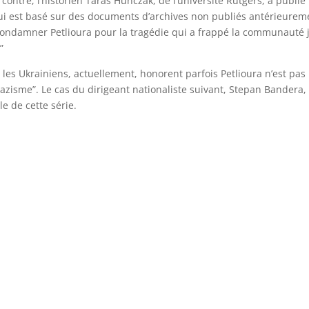
contre, l’historien Taras Hunczak, de l’université Rutgers, a publié
qui est basé sur des documents d’archives non publiés antérieurem
condamner Petlioura pour la tragédie qui a frappé la communauté 
”
e les Ukrainiens, actuellement, honorent parfois Petlioura n’est pas
nazisme”. Le cas du dirigeant nationaliste suivant, Stepan Bandera,
le de cette série.