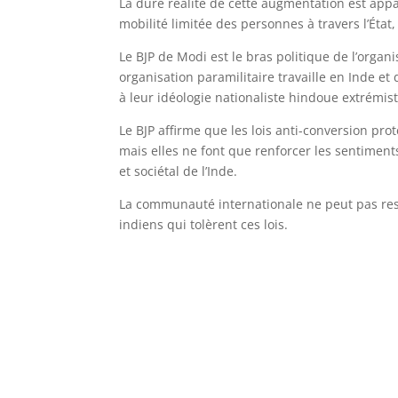
La dure réalité de cette augmentation est app
mobilité limitée des personnes à travers l’Éta
Le BJP de Modi est le bras politique de l’orga
organisation paramilitaire travaille en Inde et
à leur idéologie nationaliste hindoue extrémis
Le BJP affirme que les lois anti-conversion prot
mais elles ne font que renforcer les sentiment
et sociétal de l’Inde
.
La communauté internationale ne peut pas rest
indiens qui tolèrent ces lois
.