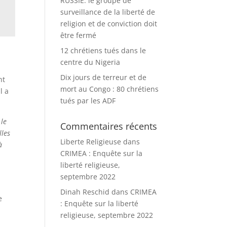
RUSSIE: le groupe de
surveillance de la liberté de
religion et de conviction doit
être fermé
12 chrétiens tués dans le
centre du Nigeria
Dix jours de terreur et de
nt
mort au Congo : 80 chrétiens
l a
tués par les ADF
 le
Commentaires récents
lles
Liberte Religieuse
dans
à
CRIMEA : Enquête sur la
liberté religieuse,
septembre 2022
Dinah Reschid
dans
CRIMEA
e
: Enquête sur la liberté
religieuse, septembre 2022