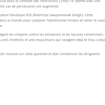
arue dans le contexte des restrictions COVID-19. Même avec une
t, les cas de persécution ont augmenté
.
nisation fanatique RSS (Rashtriya Swayamsevak Sangh). Cette
 dans le monde pour catalyser l’extrémisme hindou et rallier le sout
te
.
ègent les citoyens contre les tentations et les fausses conversions,
s anti-chrétiens et anti-musulmans qui ravagent déjà le tissu cultu
er inactive sur cette question et doit condamner les dirigeants