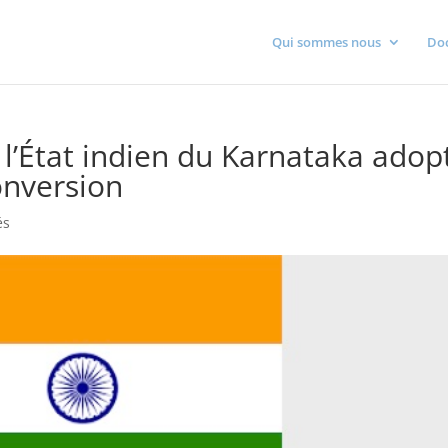
Qui sommes nous
Do
e l’État indien du Karnataka adop
conversion
és