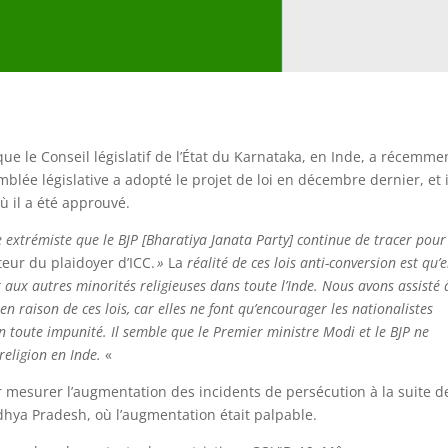
que le Conseil législatif de l’État du Karnataka, en Inde, a récemme
mblée législative a adopté le projet de loi en décembre dernier, et i
 il a été approuvé.
e extrémiste que le BJP [Bharatiya Janata Party] continue de tracer pour
teur du plaidoyer d’ICC.
»
La
réalité de ces lois anti-conversion est qu’e
et aux autres minorités religieuses dans toute l’Inde. Nous avons assisté 
 raison de ces lois, car elles ne font qu’encourager les nationalistes
n toute impunité. Il semble que le Premier ministre Modi et le BJP ne
religion en Inde.
«
mesurer l’augmentation des incidents de persécution à la suite d
adhya Pradesh, où l’augmentation était palpable
.