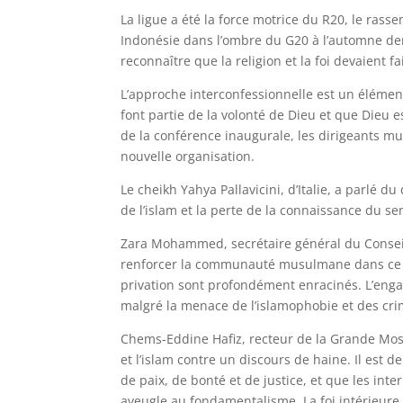
La ligue a été la force motrice du R20, le ras
Indonésie dans l’ombre du G20 à l’automne dern
reconnaître que la religion et la foi devaient f
L’approche interconfessionnelle est un élément
font partie de la volonté de Dieu et que Dieu es
de la conférence inaugurale, les dirigeants mu
nouvelle organisation.
Le cheikh Yahya Pallavicini, d’Italie, a parlé 
de l’islam et la perte de la connaissance du sen
Zara Mohammed, secrétaire général du Conseil
renforcer la communauté musulmane dans ce p
privation sont profondément enracinés. L’eng
malgré la menace de l’islamophobie et des cri
Chems-Eddine Hafiz, recteur de la Grande Mosq
et l’islam contre un discours de haine. Il est 
de paix, de bonté et de justice, et que les inte
aveugle au fondamentalisme. La foi intérieure 