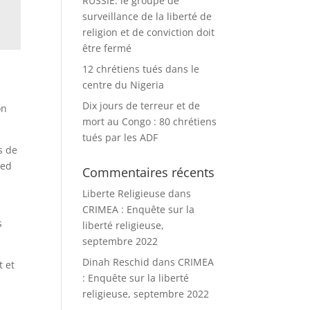
RUSSIE: le groupe de
surveillance de la liberté de
religion et de conviction doit
être fermé
12 chrétiens tués dans le
centre du Nigeria
Dix jours de terreur et de
on
mort au Congo : 80 chrétiens
tués par les ADF
s de
med
Commentaires récents
Liberte Religieuse
dans
CRIMEA : Enquête sur la
s
liberté religieuse,
septembre 2022
Dinah Reschid
dans
CRIMEA
t et
: Enquête sur la liberté
religieuse, septembre 2022