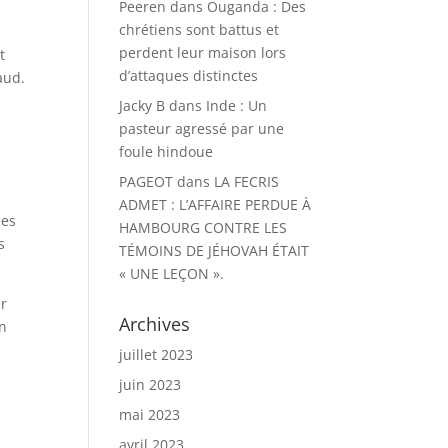
Peeren
dans
Ouganda : Des
chrétiens sont battus et
perdent leur maison lors
t
d’attaques distinctes
aud.
Jacky B
dans
Inde : Un
pasteur agressé par une
foule hindoue
PAGEOT
dans
LA FECRIS
ADMET : L’AFFAIRE PERDUE À
ées
HAMBOURG CONTRE LES
s
TÉMOINS DE JÉHOVAH ÉTAIT
« UNE LEÇON ».
er
Archives
on
juillet 2023
juin 2023
mai 2023
avril 2023