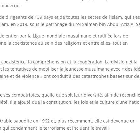
e moderne.
de dirigeants de 139 pays et de toutes les sectes de l’islam, qui s’es
’islam, en 2019, sous le patronage du roi Salman bin Abdul Aziz Al S
e entier par la Ligue mondiale musulmane et ratifiée lors de
e la coexistence au sein des religions et entre elles, tout en
a coexistence, la compréhension et la coopération. La division et la
t et les tentatives de mobiliser la jeunesse musulmane avec « des id
ne et de violence » ont conduit à des catastrophes basées sur de
c ses compatriotes, quelle que soit leur diversité, afin de réconcili
té. Il a ajouté que la constitution, les lois et la culture d’une nati
Arabie saoudite en 1962 et, plus récemment, elle est devenue un
 qui condamnent le terrorisme et incluent le travail