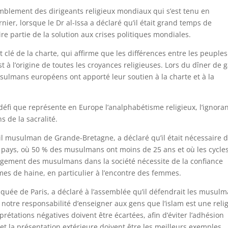
semblement des dirigeants religieux mondiaux qui s’est tenu en
ier, lorsque le Dr al-Issa a déclaré qu’il était grand temps de
aire partie de la solution aux crises politiques mondiales.
 clé de la charte, qui affirme que les différences entre les peuples
t à l’origine de toutes les croyances religieuses. Lors du dîner de g
sulmans européens ont apporté leur soutien à la charte et à la
du défi que représente en Europe l’analphabétisme religieux, l’ignora
s de la sacralité.
 musulman de Grande-Bretagne, a déclaré qu’il était nécessaire 
ays, où 50 % des musulmans ont moins de 25 ans et où les cycle
agement des musulmans dans la société nécessite de la confiance
mes de haine, en particulier à l’encontre des femmes.
uée de Paris, a déclaré à l’assemblée qu’il défendrait les musul
de notre responsabilité d’enseigner aux gens que l’islam est une reli
rprétations négatives doivent être écartées, afin d’éviter l’adhésion
et la présentation extérieure doivent être les meilleurs exemples