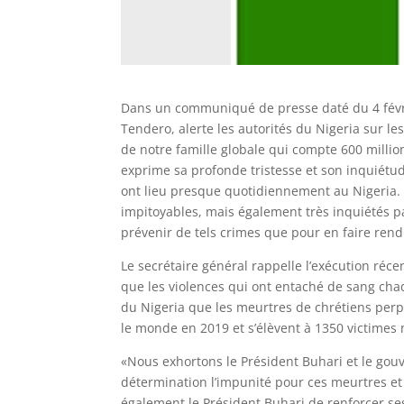
Dans un communiqué de presse daté du 4 févrie
Tendero, alerte les autorités du Nigeria sur 
de notre famille globale qui compte 600 milli
exprime sa profonde tristesse et son inquiétud
ont lieu presque quotidiennement au Nigeria.
impitoyables, mais également très inquiétés p
prévenir de tels crimes que pour en faire ren
Le secrétaire général rappelle l’exécution réc
que les violences qui ont entaché de sang ch
du Nigeria que les meurtres de chrétiens perp
le monde en 2019 et s’élèvent à 1350 victimes 
«Nous exhortons le Président Buhari et le gou
détermination l’impunité pour ces meurtres et 
également le Président Buhari de renforcer ses 