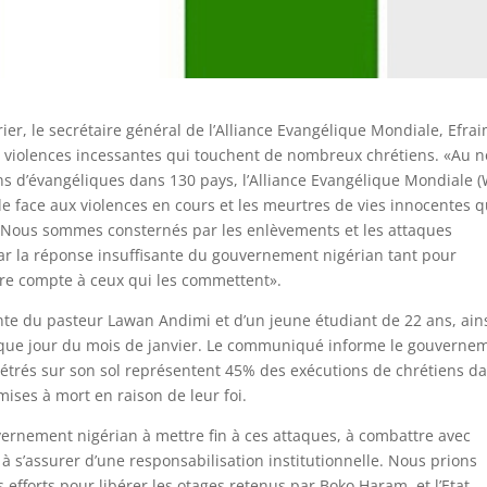
r, le secrétaire général de l’Alliance Evangélique Mondiale, Efra
les violences incessantes qui touchent de nombreux chrétiens. «Au 
ons d’évangéliques dans 130 pays, l’Alliance Evangélique Mondiale 
e face aux violences en cours et les meurtres de vies innocentes q
 Nous sommes consternés par les enlèvements et les attaques
ar la réponse insuffisante du gouvernement nigérian tant pour
dre compte à ceux qui les commettent».
ente du pasteur Lawan Andimi et d’un jeune étudiant de 22 ans, ain
aque jour du mois de janvier. Le communiqué informe le gouverne
étrés sur son sol représentent 45% des exécutions de chrétiens d
mises à mort en raison de leur foi.
vernement nigérian à mettre fin à ces attaques, à combattre avec
à s’assurer d’une responsabilisation institutionnelle. Nous prions
efforts pour libérer les otages retenus par Boko Haram, et l’Etat