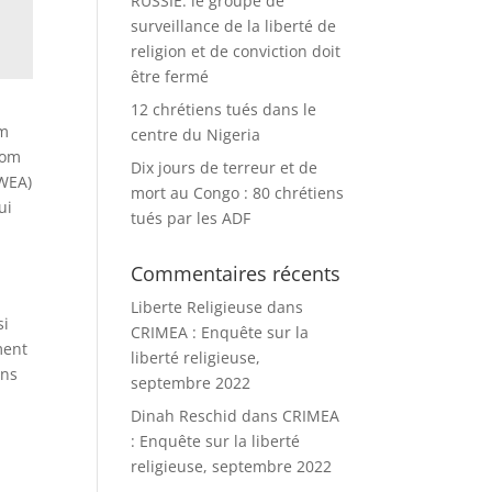
RUSSIE: le groupe de
surveillance de la liberté de
religion et de conviction doit
être fermé
12 chrétiens tués dans le
im
centre du Nigeria
nom
Dix jours de terreur et de
(WEA)
mort au Congo : 80 chrétiens
ui
tués par les ADF
Commentaires récents
Liberte Religieuse
dans
si
CRIMEA : Enquête sur la
ment
liberté religieuse,
ans
septembre 2022
Dinah Reschid
dans
CRIMEA
: Enquête sur la liberté
religieuse, septembre 2022