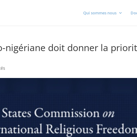
Qui sommes nous
Do
-nigériane doit donner la priori
tés