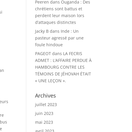
Peeren
dans
Ouganda : Des
chrétiens sont battus et
si
perdent leur maison lors
d’attaques distinctes
Jacky B
dans
Inde : Un
pasteur agressé par une
foule hindoue
PAGEOT
dans
LA FECRIS
ADMET : L’AFFAIRE PERDUE À
HAMBOURG CONTRE LES
ian
TÉMOINS DE JÉHOVAH ÉTAIT
« UNE LEÇON ».
Archives
leurs
juillet 2023
juin 2023
re
abus
mai 2023
ne
avril 2023