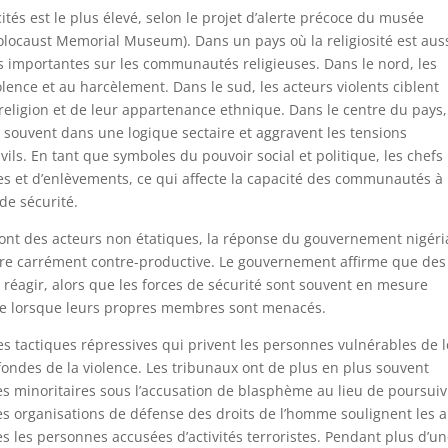
cités est le plus élevé, selon le projet d’alerte précoce du musée
olocaust Memorial Museum). Dans un pays où la religiosité est aus
ns importantes sur les communautés religieuses. Dans le nord, les
lence et au harcèlement. Dans le sud, les acteurs violents ciblent
religion et de leur appartenance ethnique. Dans le centre du pays,
 souvent dans une logique sectaire et aggravent les tensions
ivils. En tant que symboles du pouvoir social et politique, les chefs
nces et d’enlèvements, ce qui affecte la capacité des communautés à
de sécurité.
ont des acteurs non étatiques, la réponse du gouvernement nigér
voire carrément contre-productive. Le gouvernement affirme que des
à réagir, alors que les forces de sécurité sont souvent en mesure
que lorsque leurs propres membres sont menacés.
s tactiques répressives qui privent les personnes vulnérables de 
fondes de la violence. Les tribunaux ont de plus en plus souvent
 minoritaires sous l’accusation de blasphème au lieu de poursuiv
 Les organisations de défense des droits de l’homme soulignent les 
es les personnes accusées d’activités terroristes. Pendant plus d’u