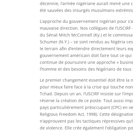
décennie, l’armée nigériane aurait mené une 
été sauvées des insurgés musulmans extrémiste
L’approche du gouvernement nigérian pour s’att
mauvaise direction. Nos collègues de l’USCIRF
du Sénat Mitch McConnell (Ky.) et le commiss
Schumer (N.Y.) – se sont rendus au Nigéria ce
le terrain afin d’entendre directement leurs 
gouvernement américain doit faire tout ce qui es
continue de poursuivre une approche « busines
l’homme et des besoins des Nigérians de tous l
Le premier changement essentiel doit être la 
pour mieux faire face à la crise qui touche no
Tchad. Depuis un an, l’USCIRF insiste sur l’im
réserve la création de ce poste. Tout aussi im
pays particulièrement préoccupant (CPC) en vert
Religious Freedom Act, 1998). Cette désignatio
n’approuvent pas les tactiques répressives qu’i
de violence. Elle crée également l’obligation p