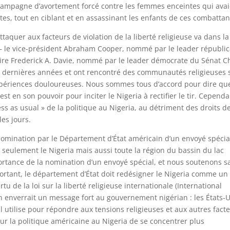
campagne d’avortement forcé contre les femmes enceintes qui ava
s, tout en ciblant et en assassinant les enfants de ces combattan
aquer aux facteurs de violation de la liberté religieuse va dans la
 – le vice-président Abraham Cooper, nommé par le leader républic
aire Frederick A. Davie, nommé par le leader démocrate du Sénat C
s dernières années et ont rencontré des communautés religieuses 
expériences douloureuses. Nous sommes tous d’accord pour dire que
t en son pouvoir pour inciter le Nigeria à rectifier le tir. Cependan
s as usual » de la politique au Nigeria, au détriment des droits d
es jours.
nomination par le Département d’État américain d’un envoyé spécia
n seulement le Nigeria mais aussi toute la région du bassin du lac
portance de la nomination d’un envoyé spécial, et nous soutenons s
portant, le département d’État doit redésigner le Nigeria comme un
u de la loi sur la liberté religieuse internationale (International
n enverrait un message fort au gouvernement nigérian : les États-
l utilise pour répondre aux tensions religieuses et aux autres fact
our la politique américaine au Nigeria de se concentrer plus