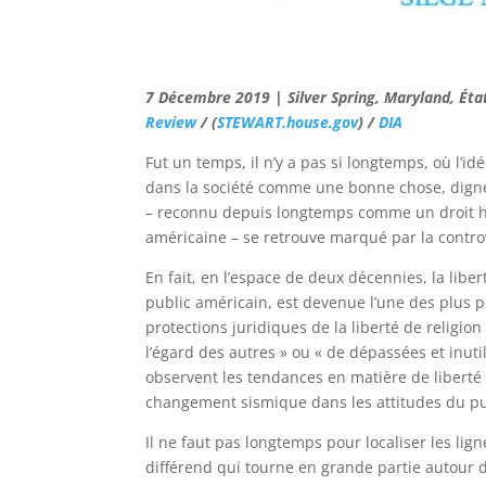
7 Décembre 2019 | Silver Spring, Maryland, Éta
Review
/ (
STEWART.house.gov
) /
DIA
Fut un temps, il n’y a pas si longtemps, où l’i
dans la société comme une bonne chose, digne d
– reconnu depuis longtemps comme un droit h
américaine – se retrouve marqué par la contro
En fait, en l’espace de deux décennies, la liber
public américain, est devenue l’une des plus po
protections juridiques de la liberté de religio
l’égard des autres » ou « de dépassées et inutil
observent les tendances en matière de liberté 
changement sismique dans les attitudes du publ
Il ne faut pas longtemps pour localiser les lign
différend qui tourne en grande partie autour de