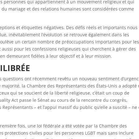
, les personnes qui appartiennent à un mouvement religieux et qui
lle du mariage et des relations humaines sont considérées comme
ptions et étiquettes négatives. Des défis réels et importants nous
olue, inévitablement l’évolution se retrouve également dans les
é soulève un certain nombre de préoccupations importantes pour le
ussi pour les confessions religieuses qui cherchent à gérer des
t en demeurant fidèles à leur objectif et à leur mission.
ILIBRÉE
 ces questions ont récemment revêtu un nouveau sentiment d’urgenc
 majorité, la Chambre des Représentants des États-Unis a adopté
r ceux qui se soucient de la liberté religieuse, c’était un coup de
uality Act passe le Sénat au cours de la rencontre du congrès,
Représentants – et l’appui massif du public qu’elle a suscité – ne 
première fois, une loi fédérale a été votée par la Chambre des
s protections civiles pour les personnes LGBT mais sans inclure