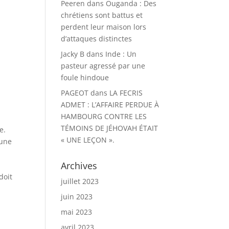
Peeren
dans
Ouganda : Des
chrétiens sont battus et
perdent leur maison lors
d’attaques distinctes
Jacky B
dans
Inde : Un
pasteur agressé par une
s
foule hindoue
PAGEOT
dans
LA FECRIS
ADMET : L’AFFAIRE PERDUE À
HAMBOURG CONTRE LES
TÉMOINS DE JÉHOVAH ÉTAIT
e.
« UNE LEÇON ».
 une
Archives
doit
juillet 2023
juin 2023
mai 2023
avril 2023