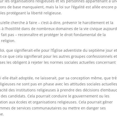
r les organisations religieuses et les personnes appartenant à un
ons de base manquaient, mais la loi sur l’égalité est allée encore p
ales protégeant la liberté religieuse.
u’elle cherche à faire – c’est-à-dire, prévenir le harcèlement et la
 à l’hostilité dans de nombreux domaines de la vie civique aujourd
ne fait pas – reconnaître et protéger le droit fondamental de la
 religion.
loi, que signifierait-elle pour l’Église adventiste du septième jour e
t-ce que cela signifierait pour les autres groupes confessionnels e
uses les obligent à rejeter les normes sociales actuelles concernant
 si elle était adoptée, ne laisserait, par sa conception même, que trè
igieuses ne sont pas en phase avec les attitudes sociales actuelles
acité des institutions religieuses à prendre des décisions d’embau
 des candidats. Cela pourrait conduire le gouvernement ou les
tion aux écoles et organisations religieuses. Cela pourrait gêner
grammes de services communautaires ou mettre en danger ses
he.