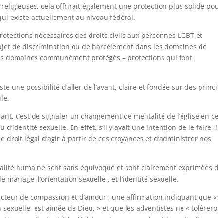
eligieuses, cela offrirait également une protection plus solide po
qui existe actuellement au niveau fédéral.
rotections nécessaires des droits civils aux personnes LGBT et
’objet de discrimination ou de harcèlement dans les domaines de
es domaines communément protégés – protections qui font
ste une possibilité d’aller de l’avant, claire et fondée sur des princ
ile.
dant, c’est de signaler un changement de mentalité de l’église en c
d’identité sexuelle. En effet, s’il y avait une intention de le faire, i
e droit légal d’agir à partir de ces croyances et d’administrer nos
exualité humaine sont sans équivoque et sont clairement exprimées 
 mariage, l’orientation sexuelle , et l’identité sexuelle.
nducteur de compassion et d’amour ; une affirmation indiquant que «
 sexuelle, est aimée de Dieu, » et que les adventistes ne « tolérero