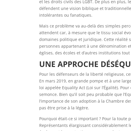
et les droits civils des LGBT. De plus en plus
défendent une vision biblique et traditionne
intolérantes ou fanatiques.
Mais ce problème va au-delà des simples perce
attendent car, à mesure que le tissu social év
domaines politique et juridique. Cette réalit
personnes appartenant à une dénomination et a
églises, des écoles et d’autres institutions tou
UNE APPROCHE DÉSÉQU
Pour les défenseurs de la liberté religieuse,
En mars 2019, en grande pompe et à une large
loi appelée Equality Act (Loi sur l’Égalité). Pou
semonce. Bien qu’il soit peu probable que l’Eq
l’importance de son adoption à la Chambre des 
pas être prise à la légère.
Pourquoi était-ce si important ? Pour la toute 
Représentants élargissant considérablement le