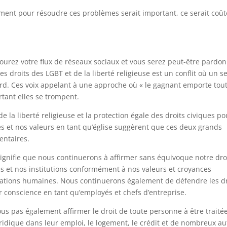
ement pour résoudre ces problèmes serait important, ce serait coût
courez votre flux de réseaux sociaux et vous serez peut-être pardo
s droits des LGBT et de la liberté religieuse est un conflit où un s
rd. Ces voix appelant à une approche où « le gagnant emporte tout
rtant elles se trompent.
e la liberté religieuse et la protection égale des droits civiques po
ces et nos valeurs en tant qu’église suggèrent que ces deux grands
entaires.
 signifie que nous continuerons à affirmer sans équivoque notre dro
ses et nos institutions conformément à nos valeurs et croyances
elations humaines. Nous continuerons également de défendre les dr
r conscience en tant qu’employés et chefs d’entreprise.
s pas également affirmer le droit de toute personne à être traité
uridique dans leur emploi, le logement, le crédit et de nombreux au