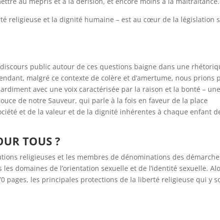
ttre au mépris et à la dérision, et encore moins à la maltraitance.
té religieuse et la dignité humaine – est au cœur de la législation 
e discours public autour de ces questions baigne dans une rhétori
pendant, malgré ce contexte de colère et d’amertume, nous prions 
ardiment avec une voix caractérisée par la raison et la bonté – un
ouce de notre Sauveur, qui parle à la fois en faveur de la place
société et de la valeur et de la dignité inhérentes à chaque enfant d
POUR TOUS ?
titutions religieuses et les membres de dénominations des démarche
s les domaines de l’orientation sexuelle et de l’identité sexuelle. Al
 pages, les principales protections de la liberté religieuse qui y s
: