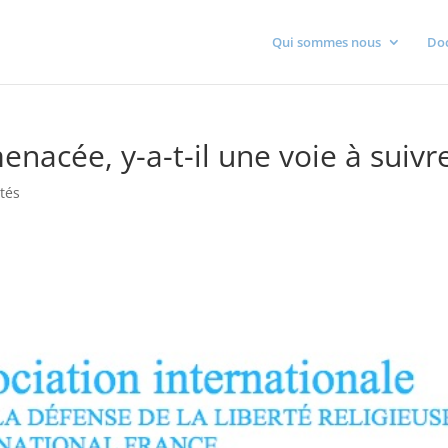
Qui sommes nous
Do
enacée, y-a-t-il une voie à suivr
ités