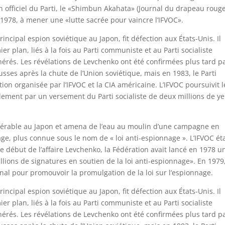
 officiel du Parti, le «Shimbun Akahata» (Journal du drapeau rouge
 1978, à mener une «lutte sacrée pour vaincre l’IFVOC».
incipal espion soviétique au Japon, fit défection aux États-Unis. Il
r plan, liés à la fois au Parti communiste et au Parti socialiste
nérés. Les révélations de Levchenko ont été confirmées plus tard p
ses après la chute de l’Union soviétique, mais en 1983, le Parti
on organisée par l’IFVOC et la CIA américaine. L’IFVOC poursuivit l
finalement par un versement du Parti socialiste de deux millions de y
idérable au Japon et amena de l’eau au moulin d’une campagne en
age, plus connue sous le nom de « loi anti-espionnage ». L’IFVOC éta
 le début de l’affaire Levchenko, la Fédération avait lancé en 1978 u
lions de signatures en soutien de la loi anti-espionnage». En 1979
onal pour promouvoir la promulgation de la loi sur l’espionnage.
incipal espion soviétique au Japon, fit défection aux États-Unis. Il
r plan, liés à la fois au Parti communiste et au Parti socialiste
nérés. Les révélations de Levchenko ont été confirmées plus tard p