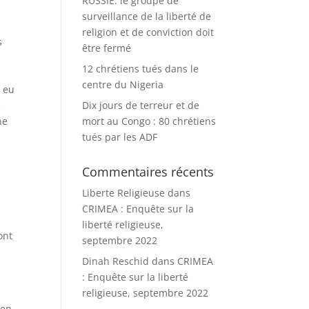
RUSSIE: le groupe de
surveillance de la liberté de
religion et de conviction doit
s
être fermé
12 chrétiens tués dans le
centre du Nigeria
s eu
é
Dix jours de terreur et de
ne
mort au Congo : 80 chrétiens
tués par les ADF
Commentaires récents
Liberte Religieuse
dans
CRIMEA : Enquête sur la
liberté religieuse,
ont
septembre 2022
Dinah Reschid
dans
CRIMEA
: Enquête sur la liberté
religieuse, septembre 2022
 en