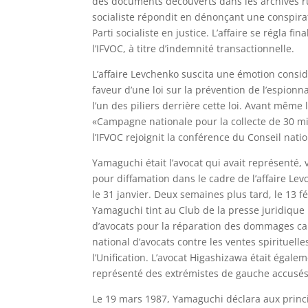
des documents découverts dans les archives rus
socialiste répondit en dénonçant une conspirati
Parti socialiste en justice. L’affaire se régla 
l’IFVOC, à titre d’indemnité transactionnelle.
L’affaire Levchenko suscita une émotion cons
faveur d’une loi sur la prévention de l’espionn
l’un des piliers derrière cette loi. Avant même
«Campagne nationale pour la collecte de 30 mil
l’IFVOC rejoignit la conférence du Conseil nati
Yamaguchi était l’avocat qui avait représenté, v
pour diffamation dans le cadre de l’affaire Le
le 31 janvier. Deux semaines plus tard, le 13 f
Yamaguchi tint au Club de la presse juridiqu
d’avocats pour la réparation des dommages cau
national d’avocats contre les ventes spirituelle
l’Unification. L’avocat Higashizawa était égale
représenté des extrémistes de gauche accusés 
Le 19 mars 1987, Yamaguchi déclara aux princi