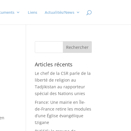
cuments
Liens
Actualités/News
Articles récents
Le chef de la CSR parle de la
liberté de religion au
Tadjikistan au rapporteur
spécial des Nations unies
France: Une mairie en Île-
r
de-France retire les modules
d’une Église évangélique
ien
tzigane