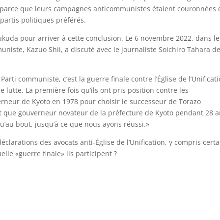
ue, parce que leurs campagnes anticommunistes étaient couronnées 
partis politiques préférés.
kuda pour arriver à cette conclusion. Le 6 novembre 2022, dans le
niste, Kazuo Shii, a discuté avec le journaliste Soichiro Tahara de
rti communiste, c’est la guerre finale contre l’Église de l’Unificati
 lutte. La première fois qu’ils ont pris position contre les
verneur de Kyoto en 1978 pour choisir le successeur de Torazo
t que gouverneur novateur de la préfecture de Kyoto pendant 28 a
squ’au bout, jusqu’à ce que nous ayons réussi.»
larations des avocats anti-Église de l’Unification, y compris certa
lle «guerre finale» ils participent ?