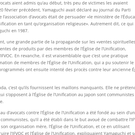
vocats aient admis qu’au début, très peu de victimes les avaient
le 20 février précédent, Yamaguchi avait déclaré au journal du Parti
 l’association d’avocats était de persuader «le ministère de l’Éduca
ification en tant qu’organisation religieuse». Autrement dit, ce qui
guchi en 1987.
, une grande partie de la propagande sur les «ventes spirituelle
entes de produits par des membres de l’Église de l’Unification,
l’IFVOC. En revanche, il est vraisemblable que c’est une pratique
mation de membres de l’Église de l’Unification, qui a pu soutenir le
programmés ont ensuite intenté des procès contre leur ancienne É
uda, c’est qu’ils fournissent les maillons manquants. Elle ne préten
ui s’opposent à l’Église de l’Unification au Japon sont communistes
e.
u d’avocats contre l’Église de l’Unification a été fondé au sein d’u
s communistes, qu’il a été établi dans le but avoué de combattre l’I
on organisation mère, l’Église de l’Unification, et ce en utilisant
truire l’IFVOC et l’Église de l’Unification, expliquaient Yamaguchi et 