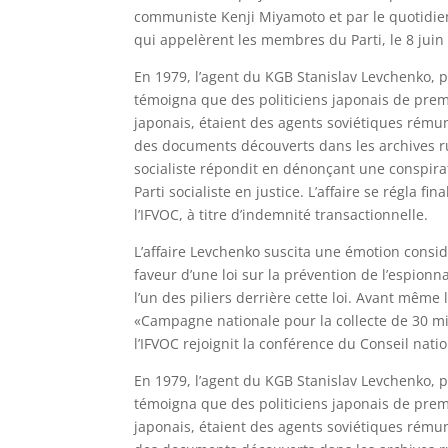
communiste Kenji Miyamoto et par le quotidien
qui appelèrent les membres du Parti, le 8 juin
En 1979, l’agent du KGB Stanislav Levchenko, pr
témoigna que des politiciens japonais de premie
japonais, étaient des agents soviétiques rému
des documents découverts dans les archives rus
socialiste répondit en dénonçant une conspirati
Parti socialiste en justice. L’affaire se régla 
l’IFVOC, à titre d’indemnité transactionnelle.
L’affaire Levchenko suscita une émotion cons
faveur d’une loi sur la prévention de l’espionn
l’un des piliers derrière cette loi. Avant même
«Campagne nationale pour la collecte de 30 mil
l’IFVOC rejoignit la conférence du Conseil nati
En 1979, l’agent du KGB Stanislav Levchenko, pr
témoigna que des politiciens japonais de premie
japonais, étaient des agents soviétiques rému