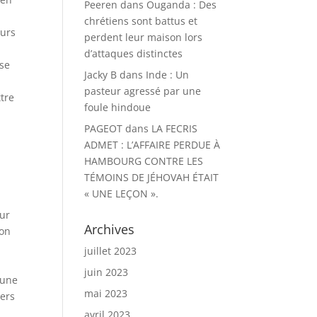
Peeren
dans
Ouganda : Des
chrétiens sont battus et
eurs
perdent leur maison lors
d’attaques distinctes
 se
Jacky B
dans
Inde : Un
pasteur agressé par une
ttre
foule hindoue
PAGEOT
dans
LA FECRIS
ADMET : L’AFFAIRE PERDUE À
HAMBOURG CONTRE LES
n
TÉMOINS DE JÉHOVAH ÉTAIT
« UNE LEÇON ».
our
Archives
ion
juillet 2023
juin 2023
 une
mai 2023
iers
avril 2023