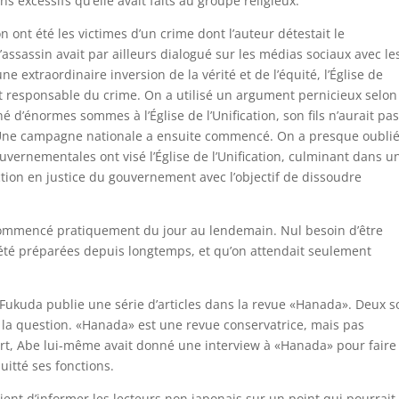
ons excessifs qu’elle avait faits au groupe religieux.
on ont été les victimes d’un crime dont l’auteur détestait le
ssassin avait par ailleurs dialogué sur les médias sociaux avec le
extraordinaire inversion de la vérité et de l’équité, l’Église de
ait responsable du crime. On a utilisé un argument pernicieux selon
né d’énormes sommes à l’Église de l’Unification, son fils n’aurait pa
. Une campagne nationale a ensuite commencé. On a presque oubli
uvernementales ont visé l’Église de l’Unification, culminant dans u
ction en justice du gouvernement avec l’objectif de dissoudre
commencé pratiquement du jour au lendemain. Nul besoin d’être
été préparées depuis longtemps, et qu’on attendait seulement
ukuda publie une série d’articles dans la revue «Hanada». Deux s
r la question. «Hanada» est une revue conservatrice, mais pas
ort, Abe lui-même avait donné une interview à «Hanada» pour faire
uitté ses fonctions.
vient d’informer les lecteurs non japonais sur un point qui pourrait