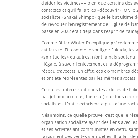
d’aider les victimes» – bien que certains des a
contactés et qu’il fallait les «découvrir». Or, 
socialiste «Shakai Shimpo» que le but ultime de
de révoquer l’enregistrement de l’Église de l’Un
passe en 2022 était déjà dans l’esprit de Yama
Comme Bitter Winter l’a expliqué précédemment
est fausse. Et, comme le souligne Fukuda, les v
«spirituelles» ou autres, n’ont jamais soutenu 
illégale, à savoir l’enlèvement et la déprogram
réseau d’avocats. En effet, ces ex-membres dé
et ont été représentés par les mêmes avocats.
Ce qui est intéressant dans les articles de Fuk
pas (et moi non plus, bien sûr) que tous ceux q
socialistes. L’anti-sectarisme a plus d’une racin
Néanmoins, ce qu’elle prouve, c’est que le résea
organisation socialiste ayant des liens avec le
et ses activités anticommunistes en détruisant s
l’argument des ventes spirituelles. Il fallait dé