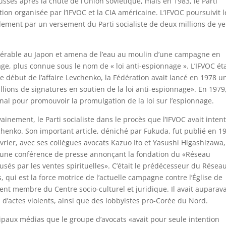
ses après la chute de l’Union soviétique, mais en 1983, le Parti
on organisée par l’IFVOC et la CIA américaine. L’IFVOC poursuivit l
finalement par un versement du Parti socialiste de deux millions de y
idérable au Japon et amena de l’eau au moulin d’une campagne en
age, plus connue sous le nom de « loi anti-espionnage ». L’IFVOC éta
 le début de l’affaire Levchenko, la Fédération avait lancé en 1978 u
lions de signatures en soutien de la loi anti-espionnage». En 1979
onal pour promouvoir la promulgation de la loi sur l’espionnage.
ainement, le Parti socialiste dans le procès que l’IFVOC avait inten
vchenko. Son important article, déniché par Fukuda, fut publié en 1
évrier, avec ses collègues avocats Kazuo Ito et Yasushi Higashizawa,
e une conférence de presse annonçant la fondation du «Réseau
sés par les ventes spirituelles». C’était le prédécesseur du Résea
s, qui est la force motrice de l’actuelle campagne contre l’Église de
ment membre du Centre socio-culturel et juridique. Il avait auparav
d’actes violents, ainsi que des lobbyistes pro-Corée du Nord.
paux médias que le groupe d’avocats «avait pour seule intention