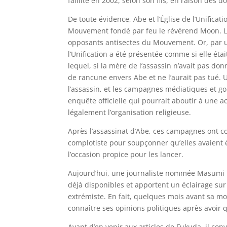
faillite en 2002, selon son fils, en raison des d
De toute évidence, Abe et l’Église de l’Unificati
Mouvement fondé par feu le révérend Moon. L’a
opposants antisectes du Mouvement. Or, par une 
l’Unification a été présentée comme si elle ét
lequel, si la mère de l’assassin n’avait pas don
de rancune envers Abe et ne l’aurait pas tué
l’assassin, et les campagnes médiatiques et go
enquête officielle qui pourrait aboutir à une a
légalement l’organisation religieuse.
Après l’assassinat d’Abe, ces campagnes ont 
complotiste pour soupçonner qu’elles avaient 
l’occasion propice pour les lancer.
Aujourd’hui, une journaliste nommée Masumi F
déjà disponibles et apportent un éclairage su
extrémiste. En fait, quelques mois avant sa m
connaître ses opinions politiques après avoir q
Avant d’en venir aux articles de Fukuda, il con