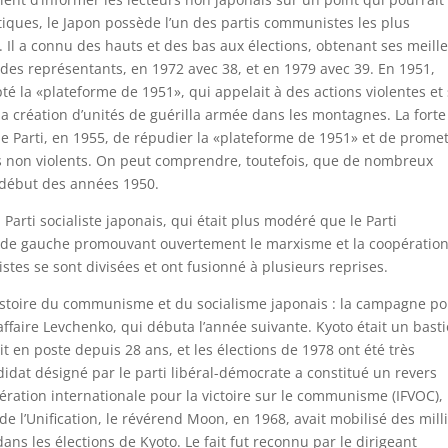
iques, le Japon possède l’un des partis communistes les plus
 Il a connu des hauts et des bas aux élections, obtenant ses meill
des représentants, en 1972 avec 38, et en 1979 avec 39. En 1951,
opté la «plateforme de 1951», qui appelait à des actions violentes et
 la création d’unités de guérilla armée dans les montagnes. La forte
le Parti, en 1955, de répudier la «plateforme de 1951» et de prome
non violents. On peut comprendre, toutefois, que de nombreux
u début des années 1950.
arti socialiste japonais, qui était plus modéré que le Parti
 de gauche promouvant ouvertement le marxisme et la coopératio
stes se sont divisées et ont fusionné à plusieurs reprises.
histoire du communisme et du socialisme japonais : la campagne p
affaire Levchenko, qui débuta l’année suivante. Kyoto était un bast
 en poste depuis 28 ans, et les élections de 1978 ont été très
didat désigné par le parti libéral-démocrate a constitué un revers
ration internationale pour la victoire sur le communisme (IFVOC),
de l’Unification, le révérend Moon, en 1968, avait mobilisé des mill
ans les élections de Kyoto. Le fait fut reconnu par le dirigeant