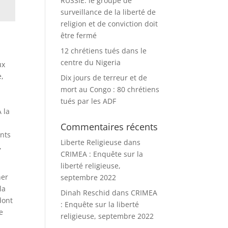
RUSSIE: le groupe de
surveillance de la liberté de
religion et de conviction doit
être fermé
12 chrétiens tués dans le
centre du Nigeria
ux
e,
Dix jours de terreur et de
mort au Congo : 80 chrétiens
tués par les ADF
 la
Commentaires récents
ents
Liberte Religieuse
dans
,
CRIMEA : Enquête sur la
liberté religieuse,
ner
septembre 2022
la
Dinah Reschid
dans
CRIMEA
dont
: Enquête sur la liberté
e
religieuse, septembre 2022