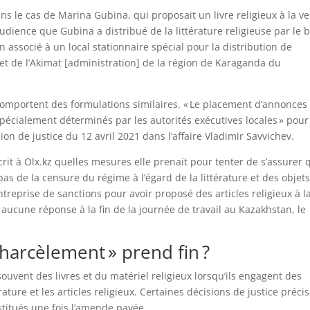
s le cas de Marina Gubina, qui proposait un livre religieux à la v
l’audience que Gubina a distribué de la littérature religieuse par le b
on associé à un local stationnaire spécial pour la distribution de
et de l’Akimat [administration] de la région de Karaganda du
 comportent des formulations similaires. « Le placement d’annonces
 spécialement déterminés par les autorités exécutives locales » pour
sion de justice du 12 avril 2021 dans l’affaire Vladimir Savvichev.
it à Olx.kz quelles mesures elle prenait pour tenter de s’assurer 
pas de la censure du régime à l’égard de la littérature et des objet
l’entreprise de sanctions pour avoir proposé des articles religieux à l
 aucune réponse à la fin de la journée de travail au Kazakhstan, le
« harcèlement » prend fin ?
souvent des livres et du matériel religieux lorsqu’ils engagent des
ture et les articles religieux. Certaines décisions de justice préci
restitués une fois l’amende payée.