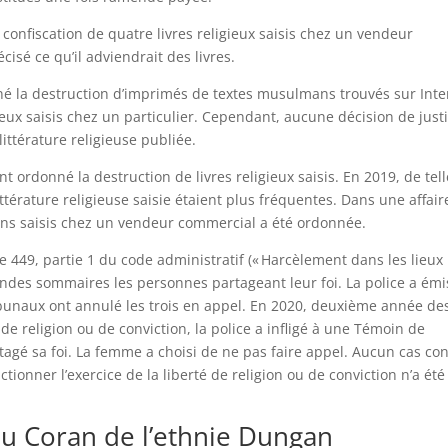
confiscation de quatre livres religieux saisis chez un vendeur
cisé ce qu’il adviendrait des livres.
né la destruction d’imprimés de textes musulmans trouvés sur Inte
ux saisis chez un particulier. Cependant, aucune décision de just
ittérature religieuse publiée.
t ordonné la destruction de livres religieux saisis. En 2019, de tel
ttérature religieuse saisie étaient plus fréquentes. Dans une affair
ans saisis chez un vendeur commercial a été ordonnée.
le 449, partie 1 du code administratif (« Harcèlement dans les lieux
endes sommaires les personnes partageant leur foi. La police a émi
ibunaux ont annulé les trois en appel. En 2020, deuxième année de
é de religion ou de conviction, la police a infligé à une Témoin de
gé sa foi. La femme a choisi de ne pas faire appel. Aucun cas co
ctionner l’exercice de la liberté de religion ou de conviction n’a été
du Coran de l’ethnie Dungan