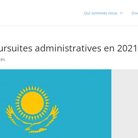
Qui sommes nous
Do
rsuites administratives en 202
tés