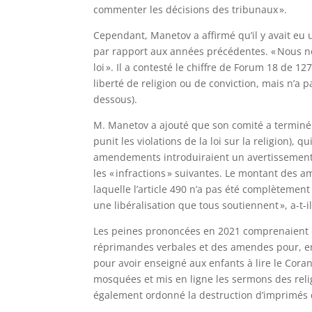
commenter les décisions des tribunaux ».
Cependant, Manetov a affirmé qu’il y avait eu u
par rapport aux années précédentes. « Nous no
loi ». Il a contesté le chiffre de Forum 18 de 1
liberté de religion ou de conviction, mais n’a
dessous).
M. Manetov a ajouté que son comité a terminé l
punit les violations de la loi sur la religion),
amendements introduiraient un avertissement
les « infractions » suivantes. Le montant des 
laquelle l’article 490 n’a pas été complètemen
une libéralisation que tous soutiennent », a-t-il
Les peines prononcées en 2021 comprenaient de
réprimandes verbales et des amendes pour, entr
pour avoir enseigné aux enfants à lire le Coran
mosquées et mis en ligne les sermons des reli
également ordonné la destruction d’imprimés de 