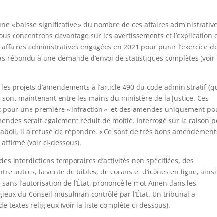
ne « baisse significative » du nombre de ces affaires administrativ
us concentrons davantage sur les avertissements et l’explication d
27 affaires administratives engagées en 2021 pour punir l’exercice de
 pas répondu à une demande d’envoi de statistiques complètes (voir 
es projets d’amendements à l’article 490 du code administratif (q
 qui sont maintenant entre les mains du ministère de la Justice. Ces
 pour une première « infraction », et des amendes uniquement po
amendes serait également réduit de moitié. Interrogé sur la raison 
t aboli, il a refusé de répondre. « Ce sont de très bons amendement
 affirmé (voir ci-dessous).
s interdictions temporaires d’activités non spécifiées, des
e autres, la vente de bibles, de corans et d’icônes en ligne, ains
 sans l’autorisation de l’État, prononcé le mot Amen dans les
gieux du Conseil musulman contrôlé par l’État. Un tribunal a
textes religieux (voir la liste complète ci-dessous).