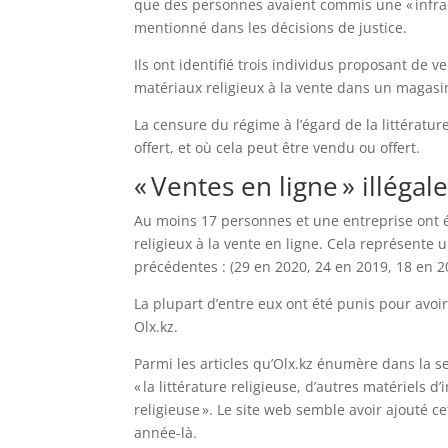
que des personnes avaient commis une « infract
mentionné dans les décisions de justice.
Ils ont identifié trois individus proposant de 
matériaux religieux à la vente dans un magasin,
La censure du régime à l’égard de la littérature
offert, et où cela peut être vendu ou offert.
« Ventes en ligne » illégal
Au moins 17 personnes et une entreprise ont é
religieux à la vente en ligne. Cela représente
précédentes : (29 en 2020, 24 en 2019, 18 en 2
La plupart d’entre eux ont été punis pour avoir
Olx.kz.
Parmi les articles qu’Olx.kz énumère dans la s
« la littérature religieuse, d’autres matériels d
religieuse ». Le site web semble avoir ajouté 
année-là.