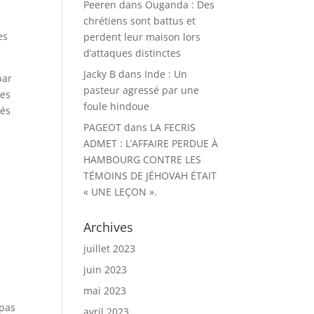
Peeren
dans
Ouganda : Des
chrétiens sont battus et
es
perdent leur maison lors
d’attaques distinctes
Jacky B
dans
Inde : Un
par
pasteur agressé par une
ues
foule hindoue
tés
PAGEOT
dans
LA FECRIS
ADMET : L’AFFAIRE PERDUE À
HAMBOURG CONTRE LES
TÉMOINS DE JÉHOVAH ÉTAIT
« UNE LEÇON ».
Archives
juillet 2023
juin 2023
mai 2023
 pas
avril 2023