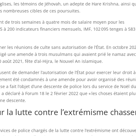
glises, les témoins de Jéhovah, un adepte de Hare Krishna, ainsi q
es nombreuses cibles de ces poursuites.
ent de trois semaines à quatre mois de salaire moyen pour les
35 à 200 indicateurs financiers mensuels, IMF, 102 095 tenges à 58
r les réunions de culte sans autorisation de l’État. En octobre 20
infligé une amende à trois musulmans qui avaient prié le namaz ave
0 août 2021, fête d’al-Hijra, le Nouvel An islamique.
sent de demander l’autorisation de l’État pour exercer leur droit à
galement été condamnés à une amende pour avoir organisé des réun
lise a fait l’objet d’une descente de police lors du service de Noël d
 a déclaré à Forum 18 le 2 février 2022 que « les choses étaient plu
une descente.
r la lutte contre l’extrémisme chasse
rvices de police chargés de la lutte contre l’extrémisme ont découv