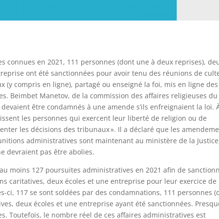
es connues en 2021, 111 personnes (dont une à deux reprises), de
ntreprise ont été sanctionnées pour avoir tenu des réunions de cult
eux (y compris en ligne), partagé ou enseigné la foi, mis en ligne des
s. Beimbet Manetov, de la commission des affaires religieuses du
rs devaient être condamnés à une amende s’ils enfreignaient la loi. À
ssent les personnes qui exercent leur liberté de religion ou de
enter les décisions des tribunaux ». Il a déclaré que les amendem
nitions administratives sont maintenant au ministère de la Justice
e devraient pas être abolies.
 au moins 127 poursuites administratives en 2021 afin de sanction
s caritatives, deux écoles et une entreprise pour leur exercice de 
lles-ci, 117 se sont soldées par des condamnations, 111 personnes (
tives, deux écoles et une entreprise ayant été sanctionnées. Presqu
 Toutefois, le nombre réel de ces affaires administratives est