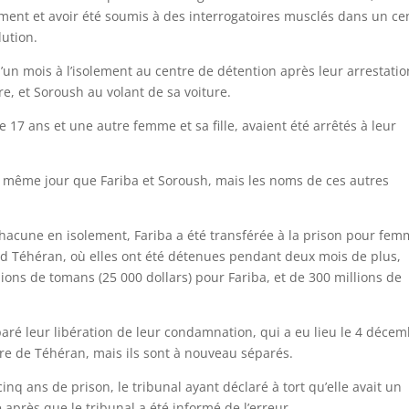
ement et avoir été soumis à des interrogatoires musclés dans un ce
lution.
un mois à l’isolement au centre de détention après leur arrestatio
re, et Soroush au volant de sa voiture.
de 17 ans et une autre femme et sa fille, avaient été arrêtés à leur
e même jour que Fariba et Soroush, mais les noms de ces autres
hacune en isolement, Fariba a été transférée à la prison pour fe
d Téhéran, où elles ont été détenues pendant deux mois de plus,
lions de tomans (25 000 dollars) pour Fariba, et de 300 millions de
paré leur libération de leur condamnation, qui a eu lieu le 4 déce
ire de Téhéran, mais ils sont à nouveau séparés.
inq ans de prison, le tribunal ayant déclaré à tort qu’elle avait un
e après que le tribunal a été informé de l’erreur.