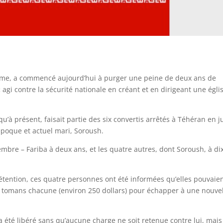
sme, a commencé aujourd’hui à purger une peine de deux ans de
 agi contre la sécurité nationale en créant et en dirigeant une égli
qu’à présent, faisait partie des six convertis arrêtés à Téhéran en ju
’époque et actuel mari, Soroush.
bre – Fariba à deux ans, et les quatre autres, dont Soroush, à di
étention, ces quatre personnes ont été informées qu’elles pouvaie
e tomans chacune (environ 250 dollars) pour échapper à une nouve
 a été libéré sans qu’aucune charge ne soit retenue contre lui, mais