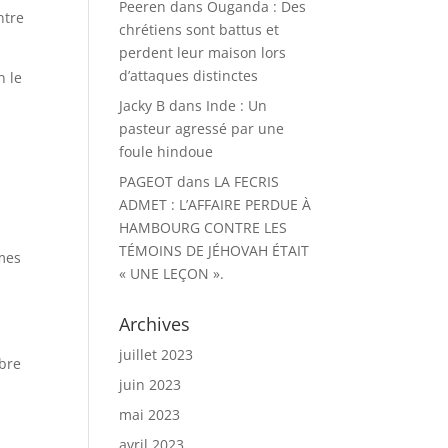
Peeren
dans
Ouganda : Des
ntre
chrétiens sont battus et
perdent leur maison lors
d’attaques distinctes
n le
Jacky B
dans
Inde : Un
pasteur agressé par une
foule hindoue
PAGEOT
dans
LA FECRIS
ADMET : L’AFFAIRE PERDUE À
HAMBOURG CONTRE LES
TÉMOINS DE JÉHOVAH ÉTAIT
mmes
« UNE LEÇON ».
Archives
juillet 2023
mbre
juin 2023
mai 2023
avril 2023