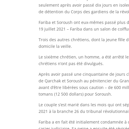
seulement après avoir passé dix jours en isol
de détention du Corps des gardiens de la révo
Fariba et Soroush ont eux-mêmes passé plus d’
19 juillet 2021 – Fariba dans un salon de coiffu
Trois des autres chrétiens, dont la jeune fille 
domicile la veille.
Le sixième chrétien, un homme, a été arrêté l
chrétiens n’ont pas été divulgués.
Après avoir passé une cinquantaine de jours c
de Qarchak et Soroush au pénitencier du Gran
avant d’être libérées sous caution – de 600 mil
tomans (12 500 dollars) pour Soroush.
Le couple s’est marié dans les mois qui ont sé
2021 à la branche 26 du tribunal révolutionna
Fariba a en fait été initialement condamnée à c
casier judiciaire. Sa peine a ensuite été révisé