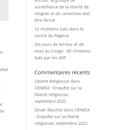
RUSSIE: le groupe de
surveillance de la liberté de
religion et de conviction doit
être fermé
12 chrétiens tués dans le
centre du Nigeria
Dix jours de terreur et de
mort au Congo : 80 chrétiens
se
tués par les ADF
illet
Commentaires récents
Liberte Religieuse
dans
x
CRIMEA : Enquête sur la
liberté religieuse,
septembre 2022
nt
Dinah Reschid
dans
CRIMEA
lle
: Enquête sur la liberté
religieuse, septembre 2022