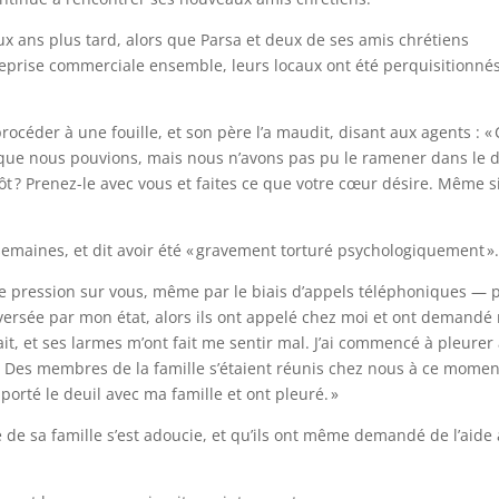
eux ans plus tard, alors que Parsa et deux de ses amis chrétiens
treprise commerciale ensemble, leurs locaux ont été perquisitionné
rocéder à une fouille, et son père l’a maudit, disant aux agents : «
e que nous pouvions, mais nous n’avons pas pu le ramener dans le d
t ? Prenez-le avec vous et faites ce que votre cœur désire. Même s
semaines, et dit avoir été « gravement torturé psychologiquement »
aire pression sur vous, même par le biais d’appels téléphoniques — 
versée par mon état, alors ils ont appelé chez moi et ont demandé
rait, et ses larmes m’ont fait me sentir mal. J’ai commencé à pleurer
oi. Des membres de la famille s’étaient réunis chez nous à ce momen
t porté le deuil avec ma famille et ont pleuré. »
e de sa famille s’est adoucie, et qu’ils ont même demandé de l’aide 