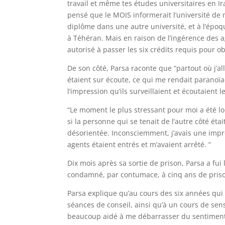
travail et même tes études universitaires en Ir
pensé que le MOIS informerait l’université de 
diplôme dans une autre université, et à l’époqu
à Téhéran. Mais en raison de l’ingérence des 
autorisé à passer les six crédits requis pour o
De son côté, Parsa raconte que “partout où j’a
étaient sur écoute, ce qui me rendait paranoïa
l’impression qu’ils surveillaient et écoutaie
“Le moment le plus stressant pour moi a été lo
si la personne qui se tenait de l’autre côté ét
désorientée. Inconsciemment, j’avais une impre
agents étaient entrés et m’avaient arrêté. ”
Dix mois après sa sortie de prison, Parsa a fui l
condamné, par contumace, à cinq ans de pris
Parsa explique qu’au cours des six années qui s
séances de conseil, ainsi qu’à un cours de sens
beaucoup aidé à me débarrasser du sentiment d