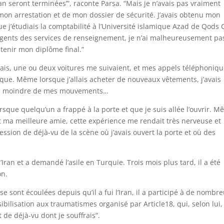
an seront terminées’”, raconte Parsa. “Mais je n’avais pas vraiment
mon arrestation et de mon dossier de sécurité. J’avais obtenu mon
e j’étudiais la comptabilité à l’Université islamique Azad de Qods C
agents des services de renseignement, je n’ai malheureusement pa
btenir mon diplôme final.”
llais, une ou deux voitures me suivaient, et mes appels téléphoniq
que. Même lorsque j’allais acheter de nouveaux vêtements, j’avais
nt le moindre de mes mouvements…
rsque quelqu’un a frappé à la porte et que je suis allée l’ouvrir. 
ait ma meilleure amie, cette expérience me rendait très nerveuse et
ssion de déjà-vu de la scène où j’avais ouvert la porte et où des
’Iran et a demandé l’asile en Turquie. Trois mois plus tard, il a été
on.
e sont écoulées depuis qu’il a fui l’Iran, il a participé à de nombr
ibilisation aux traumatismes organisé par Article18, qui, selon lui,
e déjà-vu dont je souffrais”.