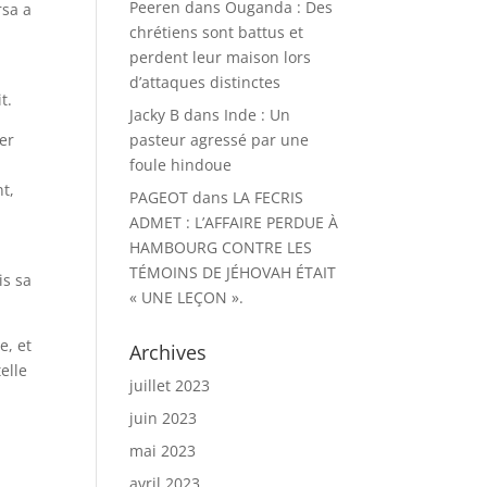
Peeren
dans
Ouganda : Des
rsa a
chrétiens sont battus et
perdent leur maison lors
d’attaques distinctes
t.
Jacky B
dans
Inde : Un
er
pasteur agressé par une
foule hindoue
nt,
PAGEOT
dans
LA FECRIS
ADMET : L’AFFAIRE PERDUE À
HAMBOURG CONTRE LES
TÉMOINS DE JÉHOVAH ÉTAIT
is sa
« UNE LEÇON ».
e, et
Archives
elle
juillet 2023
juin 2023
mai 2023
avril 2023