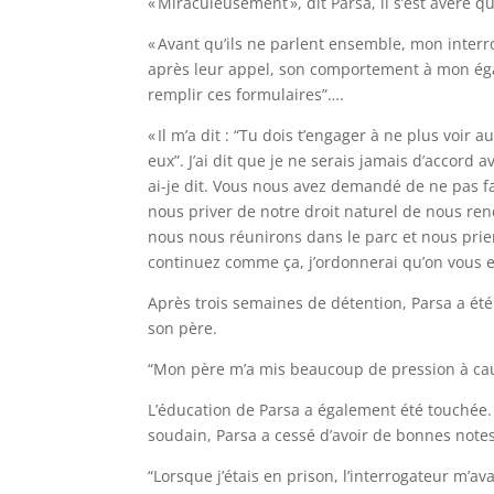
« Miraculeusement », dit Parsa, il s’est avéré
« Avant qu’ils ne parlent ensemble, mon interrog
après leur appel, son comportement à mon égar
remplir ces formulaires”….
« Il m’a dit : “Tu dois t’engager à ne plus voir
eux”. J’ai dit que je ne serais jamais d’accor
ai-je dit. Vous nous avez demandé de ne pas fa
nous priver de notre droit naturel de nous ren
nous nous réunirons dans le parc et nous prier
continuez comme ça, j’ordonnerai qu’on vous ex
Après trois semaines de détention, Parsa a été
son père.
“Mon père m’a mis beaucoup de pression à caus
L’éducation de Parsa a également été touchée. 
soudain, Parsa a cessé d’avoir de bonnes notes
“Lorsque j’étais en prison, l’interrogateur m’av