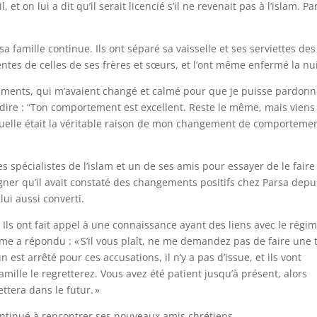
et on lui a dit qu’il serait licencié s’il ne revenait pas à l’islam. Pa
a famille continue. Ils ont séparé sa vaisselle et ses serviettes des
rentes de celles de ses frères et sœurs, et l’ont même enfermé la nui
caments, qui m’avaient changé et calmé pour que je puisse pardonn
de dire : “Ton comportement est excellent. Reste le même, mais viens
er quelle était la véritable raison de mon changement de comporteme
 spécialistes de l’islam et un de ses amis pour essayer de le faire
igner qu’il avait constaté des changements positifs chez Parsa depu
lui aussi converti.
Ils ont fait appel à une connaissance ayant des liens avec le régim
e a répondu : « S’il vous plaît, ne me demandez pas de faire une t
n est arrêté pour ces accusations, il n’y a pas d’issue, et ils vont
amille le regretterez. Vous avez été patient jusqu’à présent, alors
ettera dans le futur. »
continué à rencontrer ses nouveaux amis chrétiens.