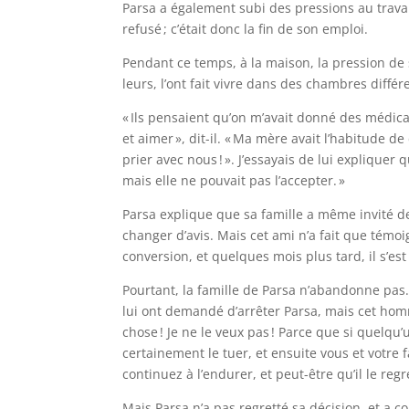
Parsa a également subi des pressions au travail, 
refusé ; c’était donc la fin de son emploi.
Pendant ce temps, à la maison, la pression de s
leurs, l’ont fait vivre dans des chambres diffé
« Ils pensaient qu’on m’avait donné des médi
et aimer », dit-il. « Ma mère avait l’habitude 
prier avec nous ! ». J’essayais de lui expliqu
mais elle ne pouvait pas l’accepter. »
Parsa explique que sa famille a même invité des
changer d’avis. Mais cet ami n’a fait que témo
conversion, et quelques mois plus tard, il s’est 
Pourtant, la famille de Parsa n’abandonne pas. 
lui ont demandé d’arrêter Parsa, mais cet homm
chose ! Je ne le veux pas ! Parce que si quelqu’u
certainement le tuer, et ensuite vous et votre f
continuez à l’endurer, et peut-être qu’il le regr
Mais Parsa n’a pas regretté sa décision, et a 