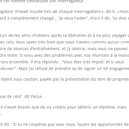
 que cet homme connaissait son interrogateur.
ateur m’avait insulté lors de chaque interrogatoire », dit-il, « mais
d a complètement changé… “Je veux t’aider”, m’a-t-il dit, “tu dois
 aucun de tes amis chrétiens après ta libération et à ne plus voyager
d avec cela. Vous savez très bien que nous n’avons commis aucun cri
ire de séances d’entraînement, et j’y obéirai, mais vous ne pouvez
dre visite. Si vous avez des problèmes avec nos réunions à la mais
ons ensemble. Il m’a répondu : “Vous êtes très impoli, et si vous
écute !”. Mais j’ai refusé de prendre ou de signer un tel engagem
 libéré sous caution, payée par la présentation du titre de proprié
e de cela”, dit Parsa.
Il n’avait besoin que de six crédits pour obtenir un diplôme, mais
.
ait dit : ‘Si tu ne coopères pas avec nous, toutes tes opportunités de