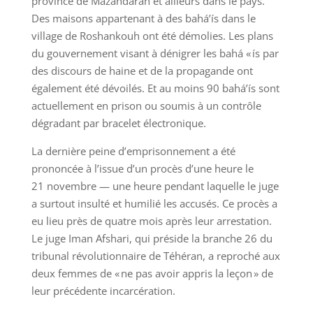
province de Mazandaran et ailleurs dans le pays.
Des maisons appartenant à des bahá’ís dans le
village de Roshankouh ont été démolies. Les plans
du gouvernement visant à dénigrer les bahá « ís par
des discours de haine et de la propagande ont
également été dévoilés. Et au moins 90 bahá’ís sont
actuellement en prison ou soumis à un contrôle
dégradant par bracelet électronique.
La dernière peine d’emprisonnement a été
prononcée à l’issue d’un procès d’une heure le
21 novembre — une heure pendant laquelle le juge
a surtout insulté et humilié les accusés. Ce procès a
eu lieu près de quatre mois après leur arrestation.
Le juge Iman Afshari, qui préside la branche 26 du
tribunal révolutionnaire de Téhéran, a reproché aux
deux femmes de « ne pas avoir appris la leçon » de
leur précédente incarcération.