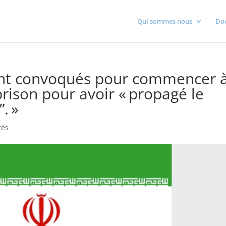
Qui sommes nous
Do
sont convoqués pour commencer 
rison pour avoir « propagé le
. »
tés