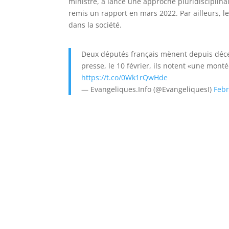
ministre, a lancé une approche pluridisciplinai
remis un rapport en mars 2022. Par ailleurs, l
dans la société.
Deux députés français mènent depuis déce
presse, le 10 février, ils notent «une monté
https://t.co/0Wk1rQwHde
— Evangeliques.Info (@EvangeliquesI)
Febr