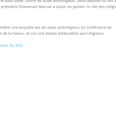
re pour lutter contre les actes antireligieux. Deux députés lui ont a
e président Emmanuel Macron a salué, en janvier, le rôle des religi
mbre une enquête sur les actes antireligieux. En conférence de
e de la haine», et «un vrai besoin d'éducation aux religions».
uary 16, 2022