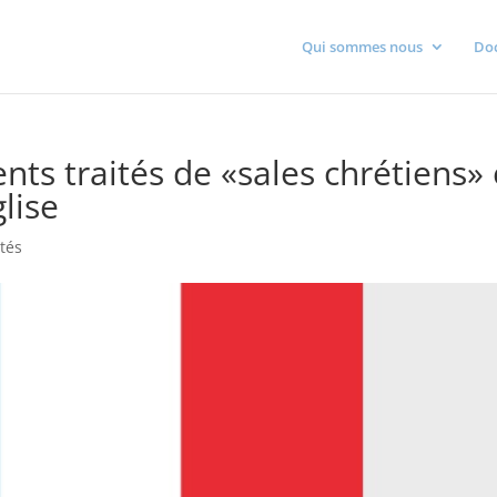
Qui sommes nous
Do
nts traités de «sales chrétiens» 
lise
ités