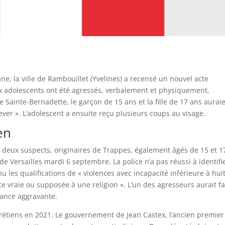
ne, la ville de Rambouillet (Yvelines) a recensé un nouvel acte
x adolescents ont été agressés, verbalement et physiquement,
 Sainte-Bernadette, le garçon de 15 ans et la fille de 17 ans aurai
ever ». L’adolescent a ensuite reçu plusieurs coups au visage.
en
s, deux suspects, originaires de Trappes, également âgés de 15 et 1
e Versailles mardi 6 septembre. La police n’a pas réussi à identifie
u les qualifications de « violences avec incapacité inférieure à hui
e vraie ou supposée à une religion ». L’un des agresseurs aurait fa
ance aggravante.
rétiens en 2021. Le gouvernement de Jean Castex, l’ancien premier