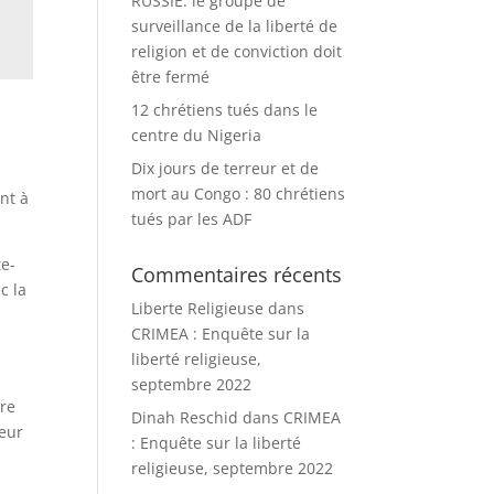
RUSSIE: le groupe de
surveillance de la liberté de
religion et de conviction doit
être fermé
12 chrétiens tués dans le
centre du Nigeria
Dix jours de terreur et de
mort au Congo : 80 chrétiens
nt à
tués par les ADF
te-
Commentaires récents
c la
Liberte Religieuse
dans
CRIMEA : Enquête sur la
liberté religieuse,
septembre 2022
tre
Dinah Reschid
dans
CRIMEA
leur
: Enquête sur la liberté
religieuse, septembre 2022