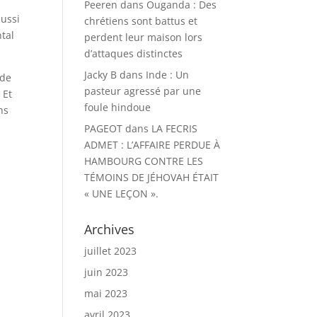
Peeren
dans
Ouganda : Des
aussi
chrétiens sont battus et
ntal
perdent leur maison lors
d’attaques distinctes
Jacky B
dans
Inde : Un
 de
pasteur agressé par une
 Et
foule hindoue
ns
PAGEOT
dans
LA FECRIS
ADMET : L’AFFAIRE PERDUE À
HAMBOURG CONTRE LES
TÉMOINS DE JÉHOVAH ÉTAIT
« UNE LEÇON ».
Archives
juillet 2023
juin 2023
mai 2023
avril 2023