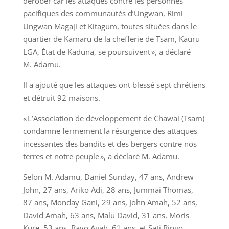
dérober car les attaques contre les personnes
pacifiques des communautés d’Ungwan, Rimi
Ungwan Magaji et Kitagum, toutes situées dans le
quartier de Kamaru de la chefferie de Tsam, Kauru
LGA, État de Kaduna, se poursuivent », a déclaré
M. Adamu.
Il a ajouté que les attaques ont blessé sept chrétiens
et détruit 92 maisons.
« L’Association de développement de Chawai (Tsam)
condamne fermement la résurgence des attaques
incessantes des bandits et des bergers contre nos
terres et notre peuple », a déclaré M. Adamu.
Selon M. Adamu, Daniel Sunday, 47 ans, Andrew
John, 27 ans, Ariko Adi, 28 ans, Jummai Thomas,
87 ans, Monday Gani, 29 ans, John Amah, 52 ans,
David Amah, 63 ans, Malu David, 31 ans, Moris
Kure, 53 ans, Ravo Agah, 61 ans, et Sati Ringo,