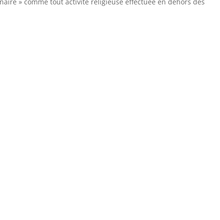
ionnaire » comme tout activité religieuse effectuée en dehors des