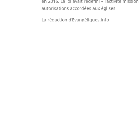
en 2016. La loi avait redéfini « l’activité miss
autorisations accordées aux églises.
La rédaction d’Evangéliques.info