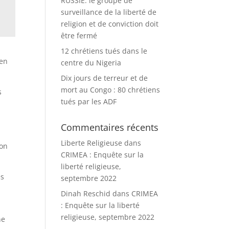
RUSSIE: le groupe de
surveillance de la liberté de
religion et de conviction doit
être fermé
12 chrétiens tués dans le
 en
centre du Nigeria
Dix jours de terreur et de
mort au Congo : 80 chrétiens
s
tués par les ADF
Commentaires récents
Liberte Religieuse
dans
ion
CRIMEA : Enquête sur la
liberté religieuse,
es
septembre 2022
Dinah Reschid
dans
CRIMEA
: Enquête sur la liberté
religieuse, septembre 2022
ne