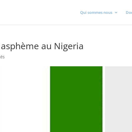
Qui sommes nous
Do
 blasphème au Nigeria
tés