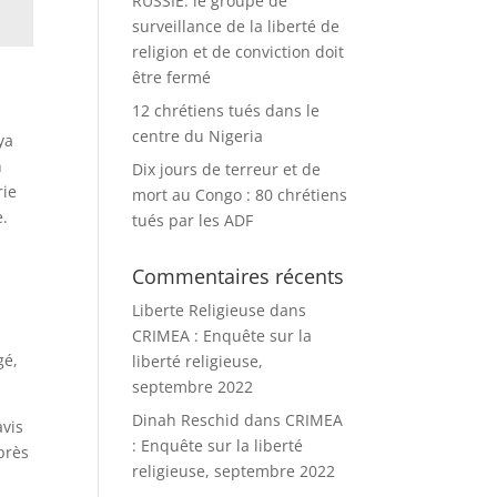
RUSSIE: le groupe de
surveillance de la liberté de
religion et de conviction doit
être fermé
12 chrétiens tués dans le
centre du Nigeria
ya
n
Dix jours de terreur et de
rie
mort au Congo : 80 chrétiens
e.
tués par les ADF
Commentaires récents
Liberte Religieuse
dans
CRIMEA : Enquête sur la
gé,
liberté religieuse,
septembre 2022
Dinah Reschid
dans
CRIMEA
avis
: Enquête sur la liberté
près
religieuse, septembre 2022