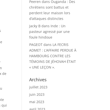
Peeren
dans
Ouganda : Des
chrétiens sont battus et
perdent leur maison lors
d’attaques distinctes
Jacky B
dans
Inde : Un
s
pasteur agressé par une
foule hindoue
de
PAGEOT
dans
LA FECRIS
ADMET : L’AFFAIRE PERDUE À
HAMBOURG CONTRE LES
TÉMOINS DE JÉHOVAH ÉTAIT
r
« UNE LEÇON ».
un
x de
Archives
juillet 2023
du
juin 2023
nte
mai 2023
s qui
avril 2023