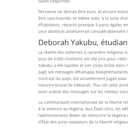
osent s’exprimer.
Personne ne devrait être puni, et encore moin
être sanctionnée, et même tuée, à la suite d’
d’habitants, répartis presque à parts égales e
Leur abolition améliorerait considérablement 
Deborah Yakubu, étudiant
La réalité des violences à caractère religieux 
plus de 6 000 chrétiens ont été pris pour cibl
Yakubu a été lapidée et son corps brûlé dans l
jugé ses messages Whatsapp blasphématoires. À
nord-est du pays, est actuellement jugée po
meurtre brutal de Deborah. Plus tôt cette an
avoir publié des messages sur les médias socia
La communauté internationale de la liberté re
à la violence au Nigeria. Aux États-Unis, les 
l’administration Biden de réinscrire le Nigéri
d’État des pires violateurs de la liberté religi