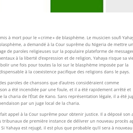
e mis à mort pour le « crime » de blasphème. Le musicien soufi Yaha
blasphème, a demandé à la Cour suprême du Nigeria de mettre u
tage de paroles religieuses sur la populaire plateforme de message
ntaux à la liberté d’expression et de religion, Yahaya risque sa vi
 abolir une fois pour toutes la loi sur le blasphème imposée par la
ispensable à la coexistence pacifique des religions dans le pays.
 des paroles de chansons que d’autres considéraient comme
n a été incendiée par une foule, et il a été rapidement arrêté et
a charia de l’État de Kano. Sans représentation légale, il a été ju
ndaison par un juge local de la charia.
ait appel à la Cour suprême pour obtenir justice. Il a déposé son 
des tribunaux de première instance de délivrer un nouveau procès a
i Yahaya est rejugé, il est plus que probable qu’il sera à nouveau