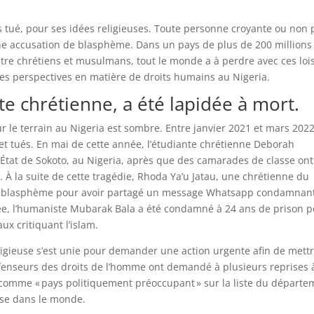
s tué, pour ses idées religieuses. Toute personne croyante ou non 
une accusation de blasphème. Dans un pays de plus de 200 millions
ntre chrétiens et musulmans, tout le monde a à perdre avec ces lois
les perspectives en matière de droits humains au Nigeria.
e chrétienne, a été lapidée à mort.
sur le terrain au Nigeria est sombre. Entre janvier 2021 et mars 2022
e et tués. En mai de cette année, l’étudiante chrétienne Deborah
’État de Sokoto, au Nigeria, après que des camarades de classe ont
 la suite de cette tragédie, Rhoda Ya’u Jatau, une chrétienne du
ur blasphème pour avoir partagé un message Whatsapp condamnant
née, l’humaniste Mubarak Bala a été condamné à 24 ans de prison 
ux critiquant l’islam.
ligieuse s’est unie pour demander une action urgente afin de mettr
défenseurs des droits de l’homme ont demandé à plusieurs reprises 
a comme « pays politiquement préoccupant » sur la liste du départ
euse dans le monde.