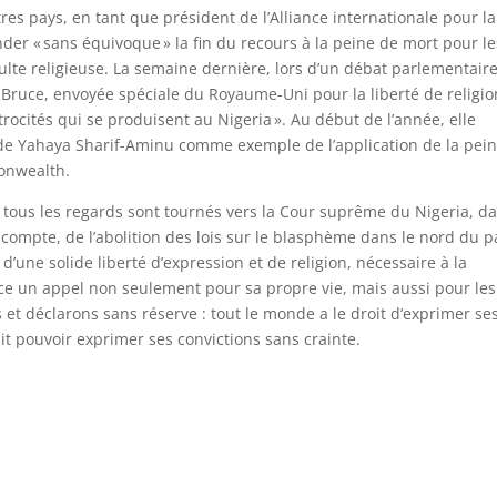
es pays, en tant que président de l’Alliance internationale pour la
der « sans équivoque » la fin du recours à la peine de mort pour le
ulte religieuse. La semaine dernière, lors d’un débat parlementair
 Bruce, envoyée spéciale du Royaume-Uni pour la liberté de religi
rocités qui se produisent au Nigeria ». Au début de l’année, elle
de Yahaya Sharif-Aminu comme exemple de l’application de la pei
onwealth.
tous les regards sont tournés vers la Cour suprême du Nigeria, d
de compte, de l’abolition des lois sur le blasphème dans le nord du p
’une solide liberté d’expression et de religion, nécessaire à la
nce un appel non seulement pour sa propre vie, mais aussi pour les
s et déclarons sans réserve : tout le monde a le droit d’exprimer se
it pouvoir exprimer ses convictions sans crainte.