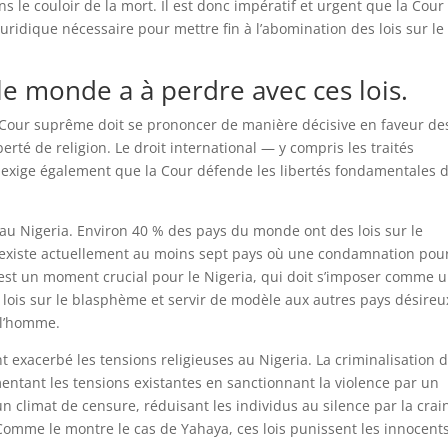
le couloir de la mort. Il est donc impératif et urgent que la Cour
uridique nécessaire pour mettre fin à l’abomination des lois sur le
le monde a à perdre avec ces lois.
 Cour suprême doit se prononcer de manière décisive en faveur de
berté de religion. Le droit international — y compris les traités
— exige également que la Cour défende les libertés fondamentales 
 au Nigeria. Environ 40 % des pays du monde ont des lois sur le
 existe actuellement au moins sept pays où une condamnation pou
est un moment crucial pour le Nigeria, qui doit s’imposer comme 
s lois sur le blasphème et servir de modèle aux autres pays désireu
e l’homme.
 exacerbé les tensions religieuses au Nigeria. La criminalisation 
entant les tensions existantes en sanctionnant la violence par un
n climat de censure, réduisant les individus au silence par la crai
. Comme le montre le cas de Yahaya, ces lois punissent les innocent