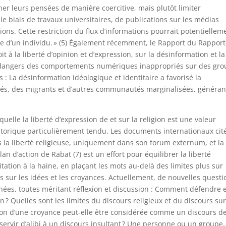
ner leurs pensées de manière coercitive, mais plutôt limiter
e biais de travaux universitaires, de publications sur les médias
ions. Cette restriction du flux d’informations pourrait potentiellem
ée d’un individu. » (5) Également récemment, le Rapport du Rappor
it à la liberté d’opinion et d’expression, sur la désinformation et la
es dangers des comportements numériques inappropriés sur des gr
s : La désinformation idéologique et identitaire a favorisé la
rités, des migrants et d’autres communautés marginalisées, généran
elle la liberté d’expression de et sur la religion est une valeur
orique particulièrement tendu. Les documents internationaux cit
s la liberté religieuse, uniquement dans son forum externum, et la
lan d’action de Rabat (7) est un effort pour équilibrer la liberté
itation à la haine, en plaçant les mots au-delà des limites plus sur
s sur les idées et les croyances. Actuellement, de nouvelles questi
nées, toutes méritant réflexion et discussion : Comment défendre 
n ? Quelles sont les limites du discours religieux et du discours sur
ssion d’une croyance peut-elle être considérée comme un discours d
e servir d’alibi à un discours insultant ? Une personne ou un groupe,