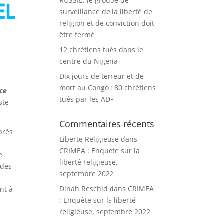
RUSSIE: le groupe de
surveillance de la liberté de
religion et de conviction doit
être fermé
12 chrétiens tués dans le
centre du Nigeria
Dix jours de terreur et de
mort au Congo : 80 chrétiens
ce
tués par les ADF
ste
Commentaires récents
près
Liberte Religieuse
dans
CRIMEA : Enquête sur la
e
liberté religieuse,
 des
septembre 2022
Dinah Reschid
dans
CRIMEA
ant à
: Enquête sur la liberté
religieuse, septembre 2022