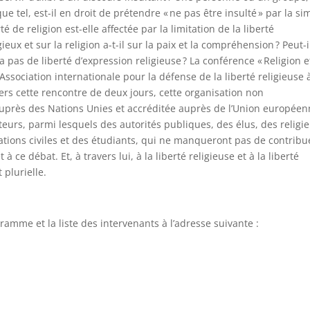
ue tel, est-il en droit de prétendre « ne pas être insulté » par la si
é de religion est-elle affectée par la limitation de la liberté
ieux et sur la religion a-t-il sur la paix et la compréhension ? Peut-i
a pas de liberté d’expression religieuse ? La conférence « Religion e
’Association internationale pour la défense de la liberté religieuse 
vers cette rencontre de deux jours, cette organisation non
auprès des Nations Unies et accréditée auprès de l’Union europée
teurs, parmi lesquels des autorités publiques, des élus, des religie
ations civiles et des étudiants, qui ne manqueront pas de contribu
à ce débat. Et, à travers lui, à la liberté religieuse et à la liberté
 plurielle.
gramme et la liste des intervenants à l’adresse suivante :