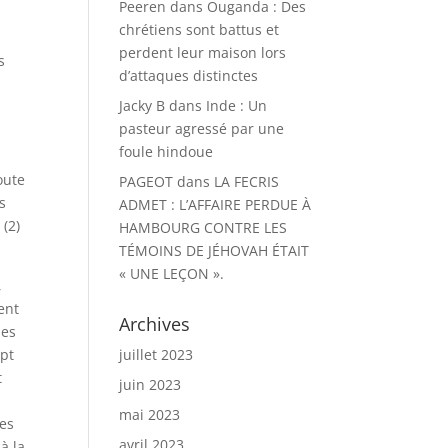
Peeren
dans
Ouganda : Des
chrétiens sont battus et
perdent leur maison lors
s
d’attaques distinctes
Jacky B
dans
Inde : Un
pasteur agressé par une
foule hindoue
oute
PAGEOT
dans
LA FECRIS
s
ADMET : L’AFFAIRE PERDUE À
 (2)
HAMBOURG CONTRE LES
TÉMOINS DE JÉHOVAH ÉTAIT
« UNE LEÇON ».
,
ent
Archives
les
ept
juillet 2023
t
juin 2023
mai 2023
mes
avril 2023
 à la