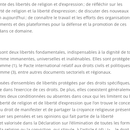
nte des libertés de religion et d’expression ; de réfléchir sur les
rté de religion et la liberté d’expression ; de discuter des nouveaux
on aujourd’hui ; de connaître le travail et les efforts des organisation
cuments et des plateformes pour la défense et la promotion de ces
s dans ce domaine.
on sont deux libertés fondamentales, indispensables à la dignité de t
mme immanentes, universelles et inaliénables. Elles sont protégée
mme (1), le Pacte international relatif aux droits civils et politiques
omme (3), entre autres documents sectoriels et régionaux.
sées d’ensembles de libertés protégées par des droits spécifiques
e dans l’exercice de ces droits. De plus, elles coexistent généralem
utes deux conditionnées ou absentes dans ceux qui les limitent ou 
iberté de religion et de liberté d’expression que l’on trouve le conc
é au droit de manifester et de partager la croyance religieuse présen
iser ses pensées et ses opinions qui fait partie de la liberté
et valorisée dans la Déclaration sur l’élimination de toutes les for
eligion ou la conviction, qui stipule, à l’article 6 (d) : (« … le droit