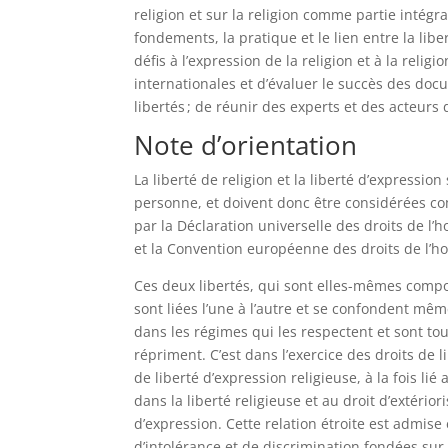
religion et sur la religion comme partie intégra
fondements, la pratique et le lien entre la libe
défis à l’expression de la religion et à la religi
internationales et d’évaluer le succès des do
libertés ; de réunir des experts et des acteur
Note d’orientation
La liberté de religion et la liberté d’expressi
personne, et doivent donc être considérées co
par la Déclaration universelle des droits de l’ho
et la Convention européenne des droits de l’h
Ces deux libertés, qui sont elles-mêmes compo
sont liées l’une à l’autre et se confondent mêm
dans les régimes qui les respectent et sont to
répriment. C’est dans l’exercice des droits de l
de liberté d’expression religieuse, à la fois li
dans la liberté religieuse et au droit d’extérior
d’expression. Cette relation étroite est admise 
d’intolérance et de discrimination fondées sur la r