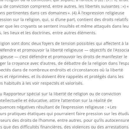
u de conviction comprend, entre autres, les libertés suivantes : ») 
ions pertinentes dans ces domaines ». (4) À l’expression religieuse
sion sur la religion, qui, si d’une part, contient des droits relatifs
quer que les croyants se sentent insultés et même attaqués dans leu
, les lieux et les doctrines, entre autres éléments.
eligion sont donc deux foyers de tension possibles qui affectent à la
. Défendre et promouvoir la liberté religieuse — objectifs de l’Associ
ligieuse — c’est défendre et promouvoir les droits de manifester le
ager la croyance avec d’autres, de débattre de la religion dans l’esp
pectés dans de nombreux endroits et circonstances où la liberté
ées et réprimées, et ils doivent être rappelés et protégés dans les
habitués à les voir respectés et valorisés.
u Rapporteur spécial sur la liberté de religion ou de conviction
tellectuelle et éducative, attire l’attention sur la réalité de
ences négatives résultant de l’expression religieuse : « Les
urs pratiques étatiques qui pourraient faire pression sur les étudi
fenseurs des droits de l’homme, entre autres, pour qu’ils autocensur
es que des difficultés financières, des violences ou des arrestations