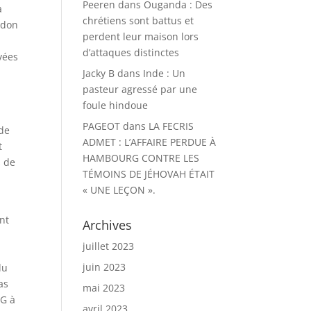
Peeren
dans
Ouganda : Des
à
chrétiens sont battus et
ndon
perdent leur maison lors
d’attaques distinctes
vées
Jacky B
dans
Inde : Un
pasteur agressé par une
foule hindoue
PAGEOT
dans
LA FECRIS
 de
ADMET : L’AFFAIRE PERDUE À
t
HAMBOURG CONTRE LES
s de
TÉMOINS DE JÉHOVAH ÉTAIT
« UNE LEÇON ».
nt
Archives
juillet 2023
juin 2023
du
as
mai 2023
CG à
avril 2023