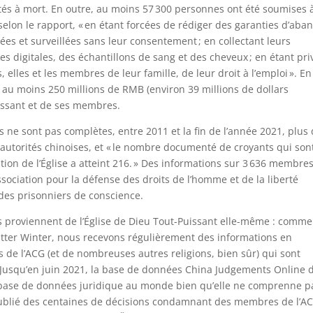
és à mort. En outre, au moins 57 300 personnes ont été soumises 
lon le rapport, « en étant forcées de rédiger des garanties d’aba
rées et surveillées sans leur consentement ; en collectant leurs
s digitales, des échantillons de sang et des cheveux ; en étant pri
, elles et les membres de leur famille, de leur droit à l’emploi ». En
é au moins 250 millions de RMB (environ 39 millions de dollars
uissant et de ses membres.
s ne sont pas complètes, entre 2011 et la fin de l’année 2021, plus
s autorités chinoises, et « le nombre documenté de croyants qui son
tion de l’Église a atteint 216. » Des informations sur 3 636 membre
ssociation pour la défense des droits de l’homme et de la liberté
des prisonniers de conscience.
es proviennent de l’Église de Dieu Tout-Puissant elle-même : comme
Bitter Winter, nous recevons régulièrement des informations en
e l’ACG (et de nombreuses autres religions, bien sûr) qui sont
 Jusqu’en juin 2021, la base de données China Judgements Online 
 base de données juridique au monde bien qu’elle ne comprenne p
 publié des centaines de décisions condamnant des membres de l’A