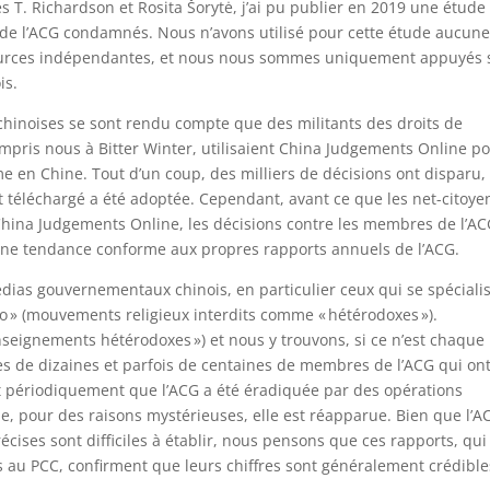
 T. Richardson et Rosita Šorytė, j’ai pu publier en 2019 une étude
de l’ACG condamnés. Nous n’avons utilisé pour cette étude aucun
sources indépendantes, et nous nous sommes uniquement appuyés 
is.
chinoises se sont rendu compte que des militants des droits de
compris nous à Bitter Winter, utilisaient China Judgements Online p
e en Chine. Tout d’un coup, des milliers de décisions ont disparu, 
st téléchargé a été adoptée. Cependant, avant ce que les net-citoye
China Judgements Online, les décisions contre les membres de l’A
 une tendance conforme aux propres rapports annuels de l’ACG.
ias gouvernementaux chinois, en particulier ceux qui se spéciali
jiao » (mouvements religieux interdits comme « hétérodoxes »).
nseignements hétérodoxes ») et nous y trouvons, si ce n’est chaque
es de dizaines et parfois de centaines de membres de l’ACG qui ont
nt périodiquement que l’ACG a été éradiquée par des opérations
e, pour des raisons mystérieuses, elle est réapparue. Bien que l’A
cises sont difficiles à établir, nous pensons que ces rapports, qui
s au PCC, confirment que leurs chiffres sont généralement crédible