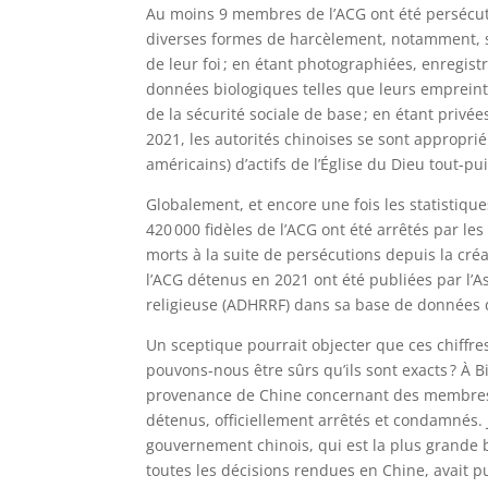
Au moins 9 membres de l’ACG ont été persécut
diverses formes de harcèlement, notamment, se
de leur foi ; en étant photographiées, enregist
données biologiques telles que leurs empreinte
de la sécurité sociale de base ; en étant privées
2021, les autorités chinoises se sont appropri
américains) d’actifs de l’Église du Dieu tout-p
Globalement, et encore une fois les statistique
420 000 fidèles de l’ACG ont été arrêtés par le
morts à la suite de persécutions depuis la créa
l’ACG détenus en 2021 ont été publiées par l’A
religieuse (ADHRRF) dans sa base de données 
Un sceptique pourrait objecter que ces chiffr
pouvons-nous être sûrs qu’ils sont exacts ? À 
provenance de Chine concernant des membres d
détenus, officiellement arrêtés et condamnés.
gouvernement chinois, qui est la plus grande
toutes les décisions rendues en Chine, avait