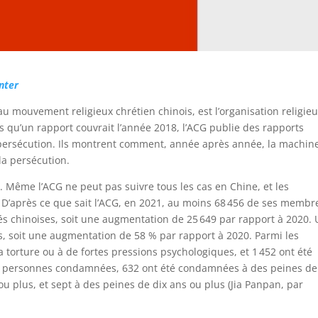
nter
au mouvement religieux chrétien chinois, est l’organisation religie
s qu’un rapport couvrait l’année 2018, l’ACG publie des rapports
la persécution. Ils montrent comment, année après année, la machin
la persécution.
é. Même l’ACG ne peut pas suivre tous les cas en Chine, et les
 D’après ce que sait l’ACG, en 2021, au moins 68 456 de ses membr
és chinoises, soit une augmentation de 25 649 par rapport à 2020.
, soit une augmentation de 58 % par rapport à 2020. Parmi les
a torture ou à de fortes pressions psychologiques, et 1 452 ont été
s personnes condamnées, 632 ont été condamnées à des peines de
ou plus, et sept à des peines de dix ans ou plus (Jia Panpan, par