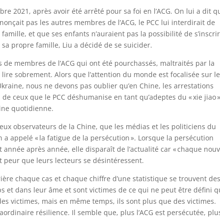
bre 2021, après avoir été arrêté pour sa foi en l’ACG. On lui a dit q
dénonçait pas les autres membres de l’ACG, le PCC lui interdirait de
amille, et que ses enfants n’auraient pas la possibilité de s’inscri
e sa propre famille, Liu a décidé de se suicider.
es de membres de l’ACG qui ont été pourchassés, maltraités par la
à lire sobrement. Alors que l’attention du monde est focalisée sur l
Ukraine, nous ne devons pas oublier qu’en Chine, les arrestations
s de ceux que le PCC déshumanise en tant qu’adeptes du « xie jiao »
tine quotidienne.
eux observateurs de la Chine, que les médias et les politiciens du
 appelé « la fatigue de la persécution ». Lorsque la persécution
 année après année, elle disparaît de l’actualité car « chaque nou
t peur que leurs lecteurs se désintéressent.
ère chaque cas et chaque chiffre d’une statistique se trouvent de
ps et dans leur âme et sont victimes de ce qui ne peut être défini 
des victimes, mais en même temps, ils sont plus que des victimes.
raordinaire résilience. Il semble que, plus l’ACG est persécutée, plu