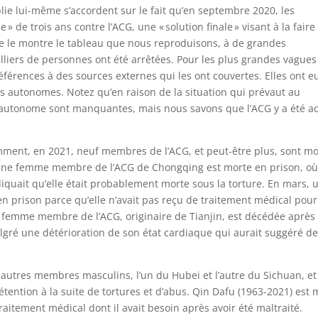
lie lui-même s’accordent sur le fait qu’en septembre 2020, les
 » de trois ans contre l’ACG, une « solution finale » visant à la faire
e le montre le tableau que nous reproduisons, à de grandes
lliers de personnes ont été arrêtées. Pour les plus grandes vagues
éférences à des sources externes qui les ont couvertes. Elles ont e
ns autonomes. Notez qu’en raison de la situation qui prévaut au
 autonome sont manquantes, mais nous savons que l’ACG y a été ac
omment, en 2021, neuf membres de l’ACG, et peut-être plus, sont mo
, une femme membre de l’ACG de Chongqing est morte en prison, où
diquait qu’elle était probablement morte sous la torture. En mars, 
prison parce qu’elle n’avait pas reçu de traitement médical pour
e femme membre de l’ACG, originaire de Tianjin, est décédée après
gré une détérioration de son état cardiaque qui aurait suggéré d
 autres membres masculins, l’un du Hubei et l’autre du Sichuan, e
ntion à la suite de tortures et d’abus. Qin Dafu (1963-2021) est 
 traitement médical dont il avait besoin après avoir été maltraité.