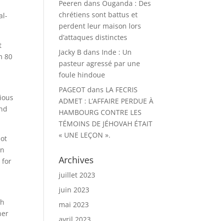
Peeren
dans
Ouganda : Des
chrétiens sont battus et
al-
perdent leur maison lors
d’attaques distinctes
t
Jacky B
dans
Inde : Un
m 80
pasteur agressé par une
foule hindoue
PAGEOT
dans
LA FECRIS
gious
ADMET : L’AFFAIRE PERDUE À
and
HAMBOURG CONTRE LES
TÉMOINS DE JÉHOVAH ÉTAIT
« UNE LEÇON ».
not
on
Archives
 for
juillet 2023
juin 2023
th
mai 2023
her
avril 2023