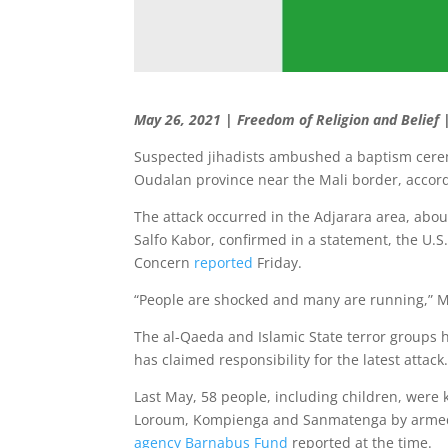
May 26, 2021 | Freedom of Religion and Belief
Suspected jihadists ambushed a baptism cerem
Oudalan province near the Mali border, accord
The attack occurred in the Adjarara area, about
Salfo Kabor, confirmed in a statement, the U.
Concern
reported
Friday.
“People are shocked and many are running,” Mo
The al-Qaeda and Islamic State terror groups 
has claimed responsibility for the latest attack
Last May, 58 people, including children, were k
Loroum, Kompienga and Sanmatenga by armed I
agency Barnabus Fund
reported at the time.