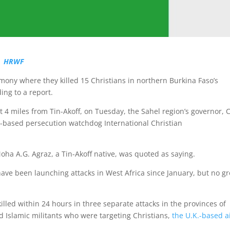
 |
HRWF
ony where they killed 15 Christians in northern Burkina Faso’s
ing to a report.
 4 miles from Tin-Akoff, on Tuesday, the Sahel region’s governor, C
S.-based persecution watchdog International Christian
ha A.G. Agraz, a Tin-Akoff native, was quoted as saying.
have been launching attacks in West Africa since January, but no g
.
illed within 24 hours in three separate attacks in the provinces of
slamic militants who were targeting Christians,
the U.K.-based a