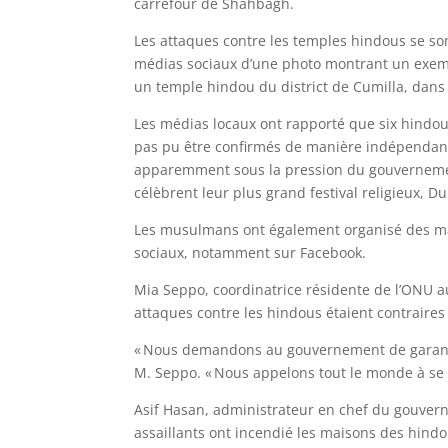
carrefour de Shahbagh.
Les attaques contre les temples hindous se son
médias sociaux d’une photo montrant un exempla
un temple hindou du district de Cumilla, dans 
Les médias locaux ont rapporté que six hindous
pas pu être confirmés de manière indépendante
apparemment sous la pression du gouvernement
célèbrent leur plus grand festival religieux, D
Les musulmans ont également organisé des man
sociaux, notamment sur Facebook.
Mia Seppo, coordinatrice résidente de l’ONU a
attaques contre les hindous étaient contraires
« Nous demandons au gouvernement de garantir
M. Seppo. « Nous appelons tout le monde à se d
Asif Hasan, administrateur en chef du gouvern
assaillants ont incendié les maisons des hindo