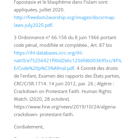
l’apostasie et le blasphème dans l’islam sont
appliquées, juillet 2020.
http://freedom2worship.org/images/docs/map-
laws-july2020.pdf
.
3 Ordonnance n° 66-156 du 8 juin 1966 portant
code pénal, modifiée et complétée., Art. 87 bis
https://ihl-databases.icrc.org/ihl-
nat/0/e75256421f90d2b6c1256fd6003695cc/$FIL
E/Code%20p%C3%A9nal.pdf
. 4 Comité des droits
de l’enfant, Examen des rapports des États parties,
CRC/C/SR.1714. 14 juin 2012, par. 26 ; Algérie :
Crackdown on Protestant Faith. Human Rights
Watch. (2020, 28 octobre).
https://www.hrw.org/news/2019/10/24/algeria-
crackdown- protestant-faith.
Cordialement,