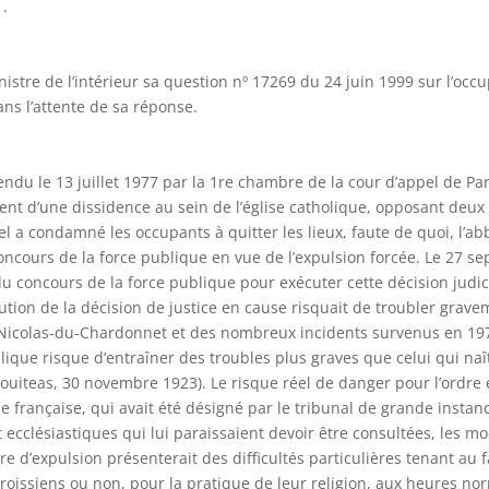
1.
stre de l’intérieur sa question nº 17269 du 24 juin 1999 sur l’occupa
ans l’attente de sa réponse.
rendu le 13 juillet 1977 par la 1re chambre de la cour d’appel de P
ent d’une dissidence au sein de l’église catholique, opposant deux 
el a condamné les occupants à quitter les lieux, faute de quoi, l’abbé
concours de la force publique en vue de l’expulsion forcée. Le 27 s
n du concours de la force publique pour exécuter cette décision judi
cution de la décision de justice en cause risquait de troubler gravem
-Nicolas-du-Chardonnet et des nombreux incidents survenus en 1977 
lique risque d’entraîner des troubles plus graves que celui qui naîtr
 Couiteas, 30 novembre 1923). Le risque réel de danger pour l’ordre e
française, qui avait été désigné par le tribunal de grande instance
et ecclésiastiques qui lui paraissaient devoir être consultées, les mo
 d’expulsion présenterait des difficultés particulières tenant au fai
paroissiens ou non, pour la pratique de leur religion, aux heures n