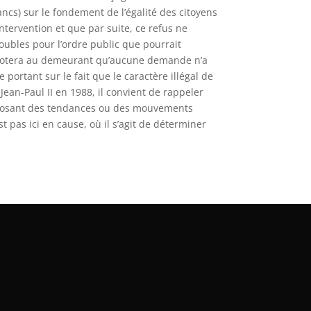
ncs) sur le fondement de l’égalité des citoyens
ntervention et que par suite, ce refus ne
oubles pour l’ordre public que pourrait
 On notera au demeurant qu’aucune demande n’a
 portant sur le fait que le caractère illégal de
ean-Paul II en 1988, il convient de rappeler
s opposant des tendances ou des mouvements
st pas ici en cause, où il s’agit de déterminer