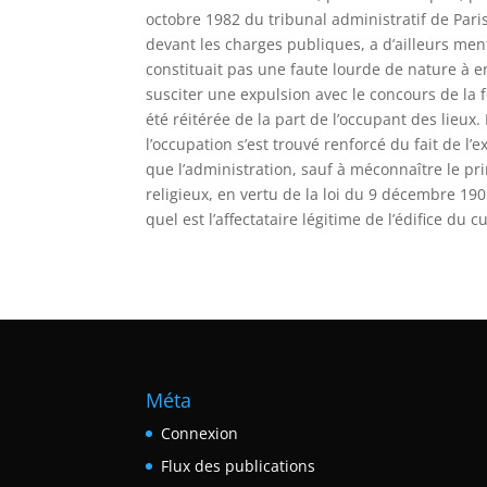
octobre 1982 du tribunal administratif de Pari
devant les charges publiques, a d’ailleurs men
constituait pas une faute lourde de nature à e
susciter une expulsion avec le concours de la 
été réitérée de la part de l’occupant des lieux.
l’occupation s’est trouvé renforcé du fait de 
que l’administration, sauf à méconnaître le pr
religieux, en vertu de la loi du 9 décembre 1905
quel est l’affectataire légitime de l’édifice du cu
Méta
Connexion
Flux des publications