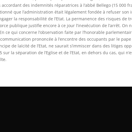
s accordant des indemnités réparatrices à l’abbé Bellego (15 000 fra
tionné que l’administration était légalement fondée à refuser son i
ngager la responsabilité de l’Etat. La permanence des risques de tr
force publique justifie encore à ce jour l’inexécution de l’arrêt.
 En ce qui concerne l’observation faite par l’honorable parlementaire
l’excommunication prononcée à l’encontre des occupants par le pape J
incipe de laïcité de l’Etat, ne saurait s’immiscer dans des litige
 sur la séparation de l’Eglise et de l’Etat, en dehors du cas, qui n’e
lte.