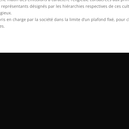
s représentants désignés par les hiérarchies respectives de ces cul
gieux.
pris en charge par la société dans la limite d’un plafond fixé, pour
es.