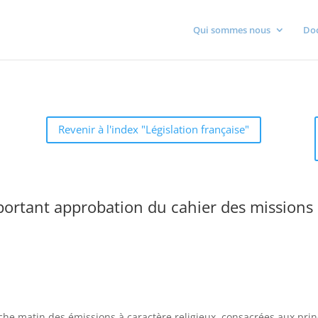
Qui sommes nous
Do
Revenir à l'index "Législation française"
rtant approbation du cahier des missions e
che matin des émissions à caractère religieux, consacrées aux pri